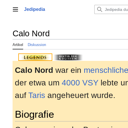
Zum
Inhalt
Jedipedia
Hauptmenü
springen
Calo Nord
Artikel
Diskussion
Calo Nord
war ein
menschliche
der etwa um
4000 VSY
lebte u
auf
Taris
angeheuert wurde.
Biografie