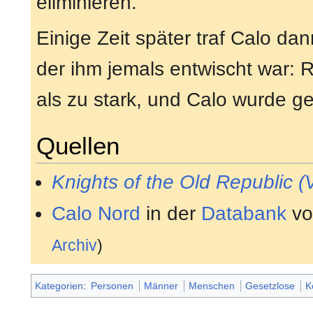
eliminieren.
Einige Zeit später traf Calo d
der ihm jemals entwischt war: 
als zu stark, und Calo wurde ge
Quellen
Knights of the Old Republic (
Calo Nord
in der
Databank
v
Archiv
)
Kategorien
:
Personen
Männer
Menschen
Gesetzlose
K