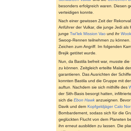
besonders erfolgreich waren. Diesen g
verteidigen konnte.
Nach einer gewissen Zeit der Rekonval
Anführer der Vulkar, die junge Jedi als 
junge
Twi'lek
Mission Vao
und ihr
Wook
Swoop-Rennen teilnehmen zu können. N
Zeichen zum Angriff. Im folgenden Kamp
Brejik getötet wurde.
Nun, da Bastila befreit war, musste di
zu können. Zeitgleich erteilte Malak d
garantieren. Das Ausrichten der Schif
konnten Bastila und die Gruppe mit de
auftun. Nachdem sie sich mithilfe des
W
der Sith-Basis besorgt hatten, infiltr
sich die
Ebon Hawk
anzueignen. Bevor 
Davik und dem
Kopfgeldjäger
Calo Nor
Bombardement, sodass sich für die Gru
geglückten Flucht von dem Planeten be
ihn erneut ausbilden zu lassen. Die p