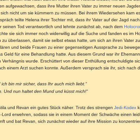
ben aufgewachsen, dass ihre Mutter ihren Vater zu immer neuen Jagden
 sich nicht um sie kümmern zu müssen. Bei ihrem Wiedersehen kam es 
präch teilte Helena ihrer Tochter mit, dass ihr Vater auf der Jagd na
ür seinen Tod verantwortlich und lehnte zunächst ab, nach dem
Holocro
e sie sich immer noch widerwillig auf die Suche und fanden es im Ho
n zu überlassen, damit sie selbst etwas hatte, um sich an ihren Vater 
klären und beide Frauen zu einer gegenseitigen Aussprache zu bewegen
as Geld für eine Behandlung hatte. Aus diesem Grund war ihr Ehemann
erhängnis wurde. Erschüttert von dieser Enthüllung entschuldigte sich 
ch einem Arzt suchen konnte. Außerdem versprach sie ihr, sich nach d
 ich bin mir sicher, dass Ihr auch mich liebt.“
ch. Und nun haltet den Mund und küsst mich!“
tila und Revan ein gutes Stück näher. Trotz des strengen
Jedi-Kodex
k
h-Lord erwehren, sodass sie in einem Moment der Schwäche einen leiden
unft und bat Revan, sich zunächst wieder auf ihre Mission zu konzentrie