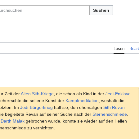
Suchen
Lesen
Bearb
ur Zeit der
Alten Sith-Kriege
, die schon als Kind in der
Jedi-Enklave
eherrschte die seltene Kunst der
Kampfmeditation
, weshalb die
etzten. Im
Jedi-Bürgerkrieg
half sie, den ehemaligen
Sith
Revan
ie begleitete Revan auf seiner Suche nach der
Sternenschmiede
,
n
Darth Malak
gebrochen wurde, konnte sie wieder auf den Hellen
rnenschmiede zu vernichten.