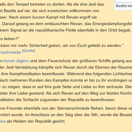
ls den Tempel betreten zu dürfen. Als die drei Jedi das
Bastila w
t Bastila auf sie, die sich inzwischen vollkommen von
sen. Nach einem kurzen Kampf mit Revan ergriff sie
e. Darauf gelang es dem enttäuschten Revan, das Energiedämpfungsfe
inem Signal an die republikanische Flotte ebenfalls in den Orbit begab.
zu lieben?“
 kann mir mehr Sicherheit geben, als von Euch geliebt zu werden.“
(
Quelle
)
enschmiede
en
Aurek-Jägern
und dem Feuerschutz der größeren Schiffe gelang au
r Jedi-Verstärkung kämpfte sich Revan durch die Ebenen der Raumsta
ch ihre Kampfmeditation beeinflusste. Während des folgenden Lichtsc
 Nach mehreren Runden des Kampfes konnte er bis zu ihr vordringen un
hr zu zeigen, dass er auf ihre gute Seite und Liebe zu ihm vertraute. Die
ster ihre Liebe gestand. Als sich Revan auf den Weg zur letzten Konfr
editation die Schlacht zugunsten der Republik zu beeinflussen.
re Freunde ebenfalls von der Sternenschmiede fliehen, bevor diese vo
ört wurde. Im Anschluss an den Sieg über die Sith, wurde die Besat
nna
als Helden der Republik geehrt.