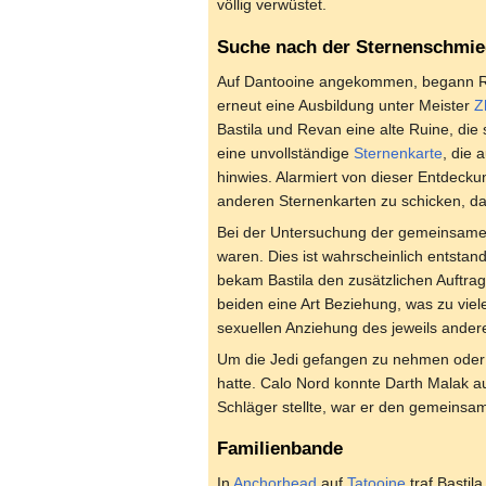
völlig verwüstet.
Suche nach der Sternenschmi
Auf Dantooine angekommen, begann Rev
erneut eine Ausbildung unter Meister
Z
Bastila und Revan eine alte Ruine, die 
eine unvollständige
Sternenkarte
, die 
hinwies. Alarmiert von dieser Entdecku
anderen Sternenkarten zu schicken, da
Bei der Untersuchung der gemeinsamen 
waren. Dies ist wahrscheinlich entstan
bekam Bastila den zusätzlichen Auftra
beiden eine Art Beziehung, was zu vie
sexuellen Anziehung des jeweils andere
Um die Jedi gefangen zu nehmen oder 
hatte. Calo Nord konnte Darth Malak au
Schläger stellte, war er den gemeins
Familienbande
In
Anchorhead
auf
Tatooine
traf Bastil