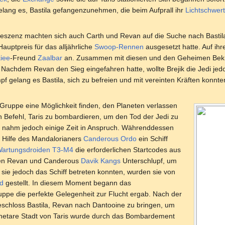
elang es, Bastila gefangenzunehmen, die beim Aufprall ihr
Lichtschwert
eszenz machten sich auch Carth und Revan auf die Suche nach Bastila
Hauptpreis für das alljährliche
Swoop-Rennen
ausgesetzt hatte. Auf ihr
iee
-Freund
Zaalbar
an. Zusammen mit diesen und den Geheimen Bek 
achdem Revan den Sieg eingefahren hatte, wollte Brejik die Jedi je
f gelang es Bastila, sich zu befreien und mit vereinten Kräften konnte
e Gruppe eine Möglichkeit finden, den Planeten verlassen
en Befehl, Taris zu bombardieren, um den Tod der Jedi zu
fe nahm jedoch einige Zeit in Anspruch. Währenddessen
r Hilfe des Mandalorianers
Canderous Ordo
ein Schiff
artungsdroiden
T3-M4
die erforderlichen Startcodes aus
ierten Revan und Canderous
Davik Kangs
Unterschlupf, um
sie jedoch das Schiff betreten konnten, wurden sie von
d
gestellt. In diesem Moment begann das
ppe die perfekte Gelegenheit zur Flucht ergab. Nach der
schloss Bastila, Revan nach Dantooine zu bringen, um
lanetare Stadt von Taris wurde durch das Bombardement