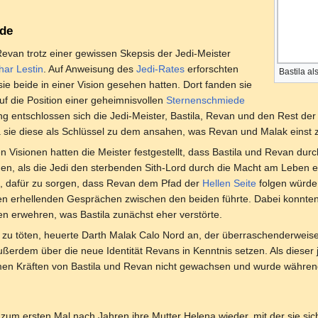
ede
an trotz einer gewissen Skepsis der Jedi-Meister
har Lestin
. Auf Anweisung des
Jedi-Rates
erforschten
Bastila al
sie beide in einer Vision gesehen hatten. Dort fanden sie
auf die Position einer geheimnisvollen
Sternenschmiede
ng entschlossen sich die Jedi-Meister, Bastila, Revan und den Rest d
 sie diese als Schlüssel zu dem ansahen, was Revan und Malak einst
Visionen hatten die Meister festgestellt, dass Bastila und Revan durc
den, als die Jedi den sterbenden Sith-Lord durch die Macht am Leben e
g, dafür zu sorgen, dass Revan dem Pfad der
Hellen Seite
folgen würde.
len erhellenden Gesprächen zwischen den beiden führte. Dabei konnten
n erwehren, was Bastila zunächst eher verstörte.
zu töten, heuerte Darth Malak Calo Nord an, der überraschenderweise
ßerdem über die neue Identität Revans in Kenntnis setzen. Als dieser j
amen Kräften von Bastila und Revan nicht gewachsen und wurde währen
a zum ersten Mal nach Jahren ihre Mutter Helena wieder, mit der sie si