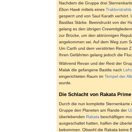
Nachdem die Gruppe drei Sternenkarten
Ebon Hawk
mittels eines
Traktorstrahls
gesperrt und von Saul Karath verhört.
Bastilas Stärke. Beeindruckt von der Ha
gelang es den übrigen Crewmitgliedern,
zur Brücke, um den abtrünnigen Republi
angekommen sei. Auf dem Weg zum Schif
Um Carth und dem verstörten Revan Zei
Ihren Gefährten gelang jedoch die Flu
Während Revan und der Rest der Grupp
Malak die gefangene Bastila nach
Leh
eingerichteten Raum im
Tempel der Alt
wurde.
Die Schlacht von Rakata Prime
Durch die nun komplette Sternenkarte 
Gruppe den Planeten am Rande der
U
überlebenden
Rakata
beschäftigen mus
ausgeschaltet hatten, halfen die übe
bekommen. Obwohl die Rakata keine Be