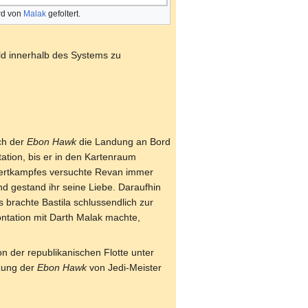
ird von
Malak
gefoltert.
ld innerhalb des Systems zu
ch der
Ebon Hawk
die Landung an Bord
tion, bis er in den Kartenraum
hwertkampfes versuchte Revan immer
d gestand ihr seine Liebe. Daraufhin
s brachte Bastila schlussendlich zur
ontation mit Darth Malak machte,
n der republikanischen Flotte unter
zung der
Ebon Hawk
von Jedi-Meister