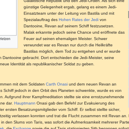
Galaktische Republik und den Jedi-Orden. Als sich eine
günstige Gelegenheit ergab, gelang es einem Jedi-
Einsatzteam unter der Leitung von Bastila und mit
Spezialauftrag des
Hohen Rates der Jedi
von
Dantooine, Revan auf seinem Schiff festzusetzen.
Malak erkannte jedoch seine Chance und eröffnete das
Feuer auf seinen ehemaligen Meister. Schwer
rletzen
verwundet war es Revan nur durch die Heilkräfte
Bastilas möglich, dem Tod zu entgehen und er wurde
Dantooine gebracht. Dort entschieden die Jedi-Meister, seine
neue Identität als republikanischer Soldat zu geben.
usammen mit dem Soldaten
Carth Onasi
und dem neuen Revan an
as Schiff jedoch in den Orbit des Planeten schwenkte, wurde es von
en. Aufgrund ihrer Kampfmeditation stellte sie eine ernstzunehmende
äne dar.
Hauptmann
Onasi gab den Befehl zur Evakuierung des
der ersten Besatzungsmitglieder vom Schiff. Er selbst stellte sicher,
htzeitig verlassen konnten und trat die Flucht zusammen mit Revan an
 in den Slums von Taris, was sofort die Aufmerksamkeit mehrerer Part
ek
, die
Exchange
sowie die auf Taris stationierten Sith begannen sofor