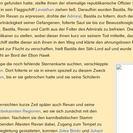
 gefunden hatte, stellte ihnen der ehemalige republikanische Offizier
in sein Flaggschiff
Leviathan
ziehen ließ. Daraufhin wurden Bastila, R
 Um Revan zu erpressen, drohte der
Admiral
, Bastila zu foltern, doch d
rtnäckigkeit seiner Gefangenen, folterte Saul sie bis zur Bewusstlosig
 Bastila, Revan und Carth aus der Folter des Admirals zu befreien. D
kaner zu stellen, wobei dieser ihnen kurz vor seinem Tod mitteilte, d
f stellte dieser sich ihnen in den Weg und klärte den ahnungslosen R
t zur Flucht zu verschaffen, hielt Bastila den Sith-Lord auf und wu
cht an Bord der
Ebon Hawk
.
e die noch fehlende Sternenkarte suchten, verschleppte
on
. Dort folterte er sie in einem speziell zu diesem Zweck
en
, bis er sie gebrochen hatte und sie seine Schülerin
erreichten kurze Zeit später auch Revan und seine
nbekannten Regionen
, wo sie sich zunächst mit den
sten. Nachdem sie den kannibalistischen Stamm
rlebenden Ältesten Revan dabei, Zugang zum Tempel zu
gleitung gestatteten, konnten
Jolee Bindo
und
Juhani