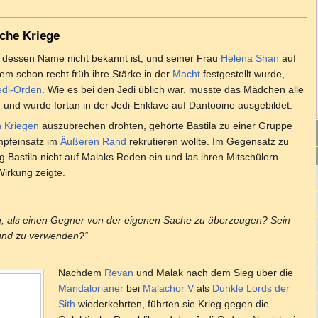
che Kriege
, dessen Name nicht bekannt ist, und seiner Frau
Helena Shan
auf
m schon recht früh ihre Stärke in der
Macht
festgestellt wurde,
edi-Orden
. Wie es bei den Jedi üblich war, musste das Mädchen alle
 und wurde fortan in der Jedi-Enklave auf Dantooine ausgebildet.
 Kriegen
auszubrechen drohten, gehörte Bastila zu einer Gruppe
mpfeinsatz im
Äußeren Rand
rekrutieren wollte. Im Gegensatz zu
g Bastila nicht auf Malaks Reden ein und las ihren Mitschülern
Wirkung zeigte.
, als einen Gegner von der eigenen Sache zu überzeugen? Sein
und zu verwenden?“
Nachdem
Revan
und Malak nach dem Sieg über die
Mandalorianer
bei
Malachor V
als
Dunkle Lords der
Sith
wiederkehrten, führten sie Krieg gegen die