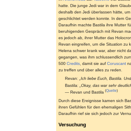
hatte. Die junge Jedi war in dem Glau
deshalb den Jedi überlassen hätte, um
geschlichtet werden konnte. In dem Ges
Daraufhin machte Bastila ihre Mutter f
beruhigenden Gespräch mit Revan macht
es jedoch ab, ihrer Mutter das Holocro
Revan eingreifen, um die Situation zu 
Helena schwer krank war, aber nicht d
gegangen, was ihm schlussendlich zum V
500
Credits
, damit sie auf
Coruscant
na
zu treffen und über alles zu reden.
Revan:
„Ich liebe Euch, Bastila. Und
Bastila:
„Okay, das war sehr deutli
(
Quelle
)
— Revan und Bastila
Durch diese Ereignisse kamen sich Bas
ihren Gefühlen für den ehemaligen Sit
Daraufhin rief sie sich jedoch zur Vern
Versuchung