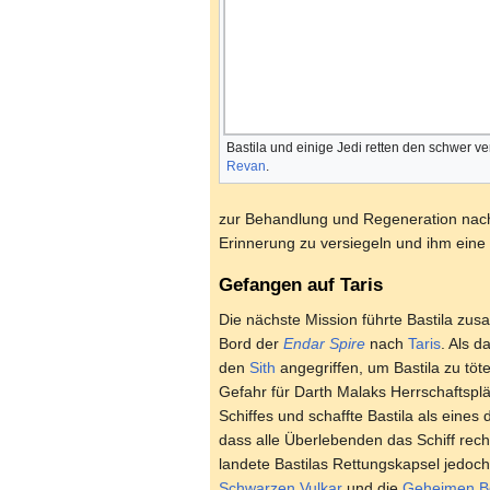
Bastila und einige Jedi retten den schwer ve
Revan
.
zur Behandlung und Regeneration nach 
Erinnerung zu versiegeln und ihm eine 
Gefangen auf Taris
Die nächste Mission führte Bastila z
Bord der
Endar Spire
nach
Taris
. Als d
den
Sith
angegriffen, um Bastila zu töt
Gefahr für Darth Malaks Herrschaftspl
Schiffes und schaffte Bastila als eines 
dass alle Überlebenden das Schiff rec
landete Bastilas Rettungskapsel jedoch
Schwarzen Vulkar
und die
Geheimen B