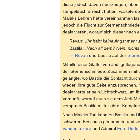
diese jedoch davon überzeugen, ebenfal
Tempeldach erreicht hatten, wartete dor
Malaks Lehren hatte vereinnahmen las
jedoch die Flucht zur Sternenschmied
deaktivieren, worauf sich dieser nach e
Revan:
„Ihr habt keine Angst mehr 
Bastila:
„Nach all dem? Nein, nichts
—
Revan
und Bastila auf der
Stern
Mithilfe einer Staffel von Jedi geflogen
der Sternenschmiede. Zusammen mit de
gelangte, wo Bastila die Schlacht dur
wieder, ihre gute Seite anzusprechen.
deaktivierte er sein Lichtschwert, um i
Vernunft, worauf auch sie dem Jedi-Mei
versprach Bastila mittels ihrer Kampfm
Nach Malaks Tod konnten Bastila und ih
schweren Beschuss genommen und zerst
Vandar Tokare
und Admiral
Forn Dodo