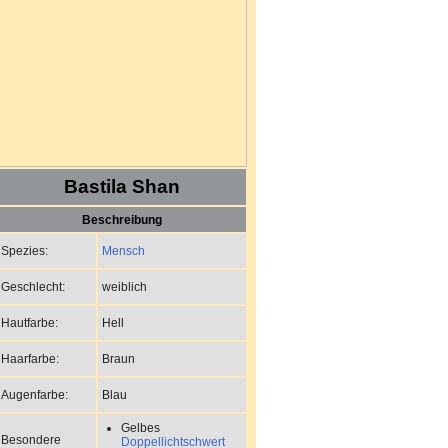
Bastila Shan
Beschreibung
Mensch
Spezies:
weiblich
Geschlecht:
Hell
Hautfarbe:
Braun
Haarfarbe:
Blau
Augenfarbe:
Gelbes
Besondere
Doppellichtschwert