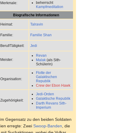
beherrscht
Merkmale:
Kampfmeditation
Biografische Informationen
Talravin
Heimat:
Familie Shan
Familie:
Jedi
Beruf/Tätigkeit:
Revan
Meister:
Malak
(als Sith-
Schülerin)
Flotte der
Galaktischen
Organisation:
Republik
Crew der Ebon Hawk
Jedi-Orden
Galaktische Republik
Zugehörigkeit:
Darth Revans Sith-
Imperium
. Im Gegensatz zu den beiden Soldaten
eien erregte: Zwei
Swoop-Banden
, die
t mit Suchaktionen, wobei die Vulkar