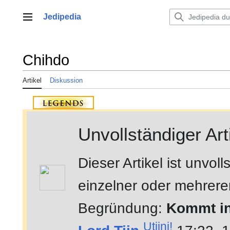
Zum
Inhalt
Jedipedia
Hauptmenü
springen
Chihdo
Artikel
Diskussion
Unvollständiger Art
Dieser Artikel ist unvo
einzelner oder mehrerer 
Begründung:
Kommt in
Utiini!