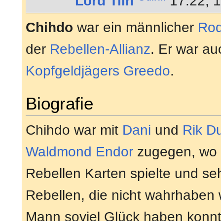
Lord Tiin
17:22, 1
Chihdo
war ein männlicher
Rod
der
Rebellen-Allianz
. Er war au
Kopfgeldjägers
Greedo
.
Biografie
Chihdo war mit
Dani
und
Rik D
Waldmond
Endor
zugegen, wo 
Rebellen Karten spielte und se
Rebellen, die nicht wahrhaben w
Mann soviel Glück haben konnt