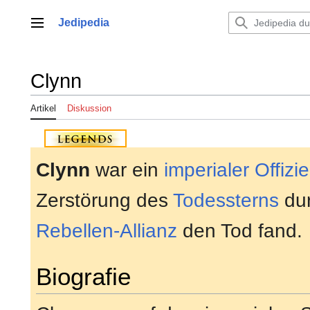
Zum
Inhalt
Jedipedia
Hauptmenü
springen
Clynn
Artikel
Diskussion
Clynn
war ein
imperialer
Offizie
Zerstörung des
Todessterns
dur
Rebellen-Allianz
den Tod fand.
Biografie