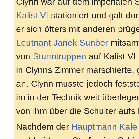
Clynn war auf dem imperialen S
Kalist VI
stationiert und galt do
er sich öfters mit anderen prüge
Leutnant
Janek Sunber
mitsamt
von
Sturmtruppen
auf Kalist VI
in Clynns Zimmer marschierte, 
an. Clynn musste jedoch festst
im in der Technik weit überleg
von ihm über die Schulter aufs
Nachdem der
Hauptmann
Kale