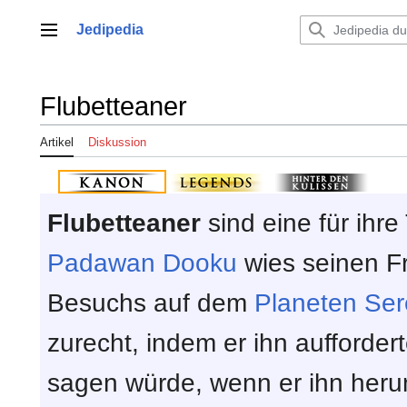
Zum
Inhalt
Jedipedia
Hauptmenü
springen
Flubetteaner
Artikel
Diskussion
Flubetteaner
sind eine für ihr
Padawan
Dooku
wies seinen 
Besuchs auf dem
Planeten
Ser
zurecht, indem er ihn aufforder
sagen würde, wenn er ihn her