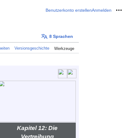
Benutzerkonto erstellen
Anmelden
Meine W
8 Sprachen
eiten
Versionsgeschichte
Werkzeuge
Kapitel 12: Die
Vertreibung