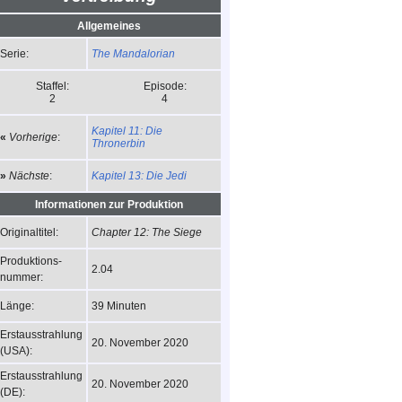
Allgemeines
The Mandalorian
Serie:
Staffel:
Episode:
2
4
Kapitel 11: Die
«
Vorherige
:
Thronerbin
Kapitel 13: Die Jedi
»
Nächste
:
Informationen zur Produktion
Chapter 12: The Siege
Originaltitel:
Produktions-
2.04
nummer:
39 Minuten
Länge:
Erstausstrahlung
20. November 2020
(USA):
Erstausstrahlung
20. November 2020
(DE):