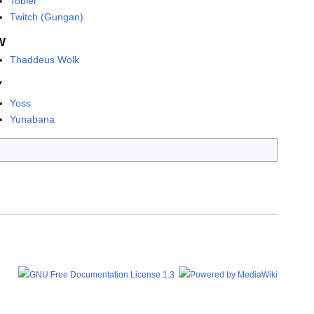
Tobler
Twitch (Gungan)
W
Thaddeus Wolk
Y
Yoss
Yunabana