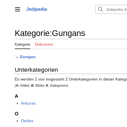
Zum
Inhalt
Jedipedia
Hauptmenü
springen
Kategorie
:
Gungans
Kategorie
Diskussion
→
Gungan
:
Unterkategorien
Es werden 2 von insgesamt 2 Unterkategorien in dieser Katego
(
A
: Artikel,
B
: Bilder,
K
: Kategorien)
A
Ankuras
O
Otollos