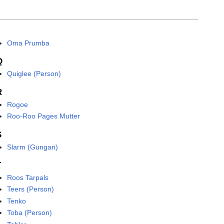
Oma Prumba
Q
Quiglee (Person)
R
Rogoe
Roo-Roo Pages Mutter
S
Slarm (Gungan)
T
Roos Tarpals
Teers (Person)
Tenko
Toba (Person)