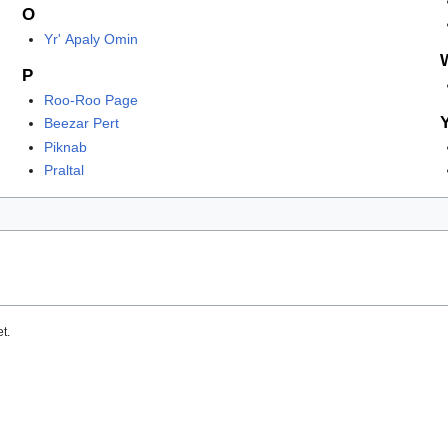
O
Yr' Apaly Omin
P
Roo-Roo Page
Beezar Pert
Piknab
Praltal
t.