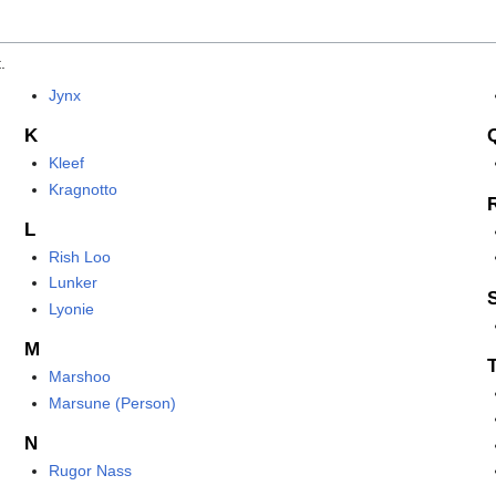
.
Jynx
K
Kleef
Kragnotto
L
Rish Loo
Lunker
Lyonie
M
Marshoo
Marsune (Person)
N
Rugor Nass