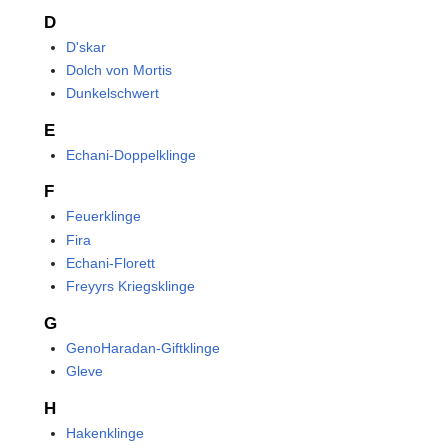
D
D'skar
Dolch von Mortis
Dunkelschwert
E
Echani-Doppelklinge
F
Feuerklinge
Fira
Echani-Florett
Freyyrs Kriegsklinge
G
GenoHaradan-Giftklinge
Gleve
H
Hakenklinge