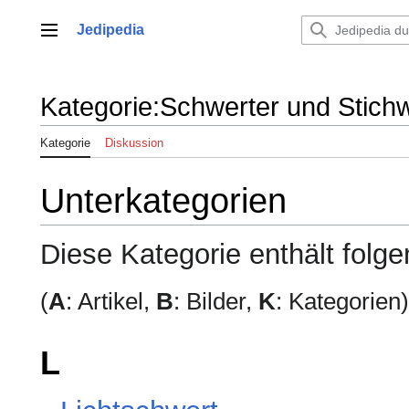
Zum
Inhalt
Jedipedia
Hauptmenü
springen
Kategorie
:
Schwerter und Stich
Kategorie
Diskussion
Unterkategorien
Diese Kategorie enthält folg
(
A
: Artikel,
B
: Bilder,
K
: Kategorien)
L