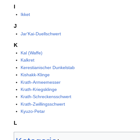
I
Ikket
J
Jar'Kai-Duellschwert
K
Kal (Waffe)
Kalkret
Kerestianischer Dunkelstab
Kishakk-Klinge
Krath-Armeemesser
Krath-Kriegsklinge
Krath-Schreckensschwert
Krath-Zwillingsschwert
Kyuzo-Petar
L