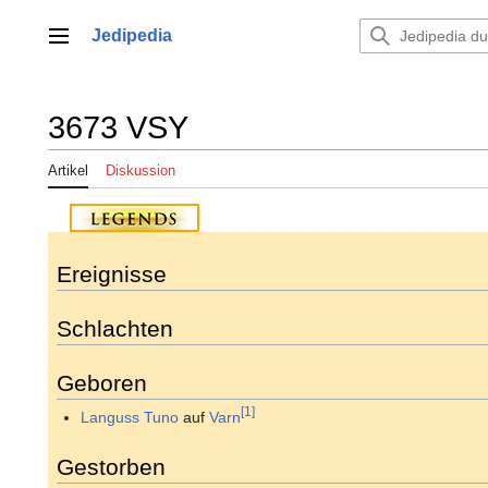
Zum
Inhalt
Jedipedia
Hauptmenü
springen
3673 VSY
Artikel
Diskussion
Ereignisse
Schlachten
Geboren
[1]
Languss Tuno
auf
Varn
Gestorben