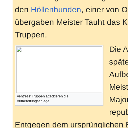
den
Höllenhunden
, einer von 
übergaben Meister Tauht das 
Truppen.
Die A
späte
Aufbe
Meist
Ventress' Truppen attackieren die
Majo
Aufbereitungsanlage.
repu
Entgegen dem ursprünglichen Be