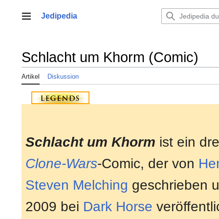
Zum
Inhalt
Jedipedia
Hauptmenü
springen
Schlacht um Khorm (Comic)
Artikel
Diskussion
Schlacht um Khorm
ist ein dre
Clone-Wars
-Comic, der von
Hen
Steven Melching
geschrieben 
2009 bei
Dark Horse
veröffentli