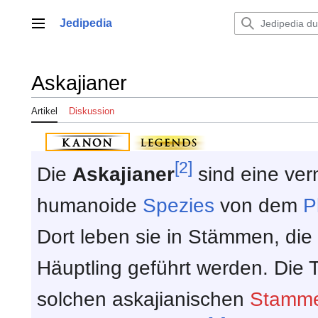
Zum
Inhalt
Jedipedia
Hauptmenü
springen
Askajianer
Artikel
Diskussion
[2]
Die
Askajianer
sind eine ver
humanoide
Spezies
von dem
P
Dort leben sie in Stämmen, die
Häuptling geführt werden. Die 
solchen askajianischen
Stamme