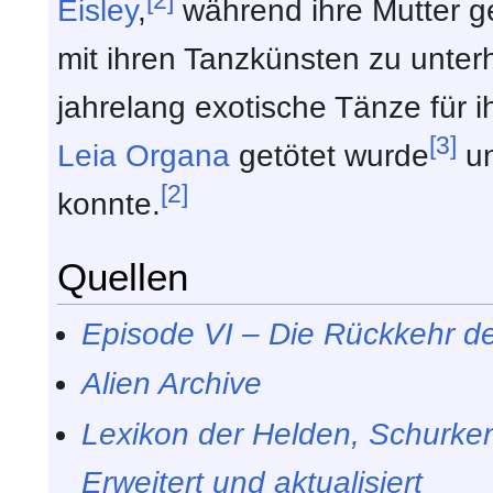
[2]
Eisley
,
während ihre Mutter g
mit ihren Tanzkünsten zu unterh
jahrelang exotische Tänze für i
[3]
Leia Organa
getötet wurde
un
[2]
konnte.
Quellen
Episode VI – Die Rückkehr der
Alien Archive
Lexikon der Helden, Schurke
Erweitert und aktualisiert