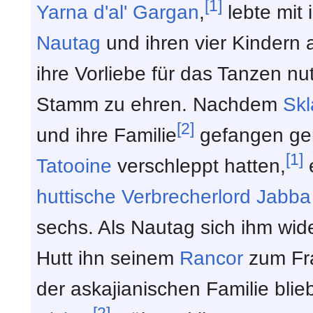
[1]
Yarna d'al' Gargan
,
lebte mit
Nautag
und ihren vier Kindern a
ihre Vorliebe für das Tanzen nu
Stamm zu ehren. Nachdem
Skl
[2]
und ihre Familie
gefangen g
[1]
Tatooine
verschleppt hatten,
huttische
Verbrecherlord
Jabba 
sechs. Als Nautag sich ihm wide
Hutt ihn seinem
Rancor
zum Fra
der askajianischen Familie blie