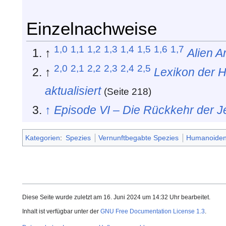
Einzelnachweise
1,0
1,1
1,2
1,3
1,4
1,5
1,6
1,7
↑
Alien A
2,0
2,1
2,2
2,3
2,4
2,5
↑
Lexikon der H
aktualisiert
(Seite 218)
↑
Episode VI – Die Rückkehr der Je
Kategorien
:
Spezies
Vernunftbegabte Spezies
Humanoide
Diese Seite wurde zuletzt am 16. Juni 2024 um 14:32 Uhr bearbeitet.
Inhalt ist verfügbar unter der
GNU Free Documentation License 1.3
.