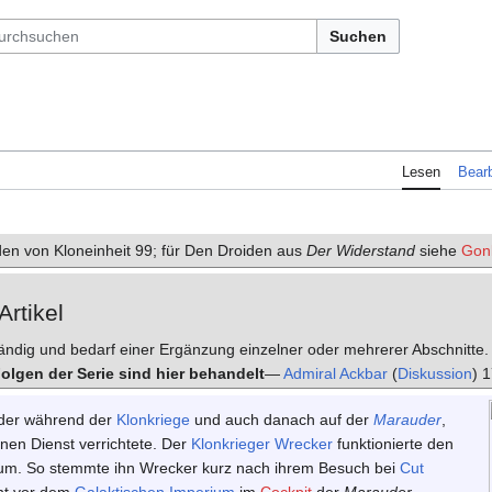
Suchen
Lesen
Bearb
iden von Kloneinheit 99; für Den Droiden aus
Der Widerstand
siehe
Gonk
Artikel
ständig und bedarf einer Ergänzung einzelner oder mehrerer Abschnitte. H
olgen der Serie sind hier behandelt
—
Admiral Ackbar
(
Diskussion
) 
 der während der
Klonkriege
und auch danach auf der
Marauder
,
inen Dienst verrichtete. Der
Klonkrieger
Wrecker
funktionierte den
um. So stemmte ihn Wrecker kurz nach ihrem Besuch bei
Cut
ht vor dem
Galaktischen Imperium
im
Cockpit
der
Marauder