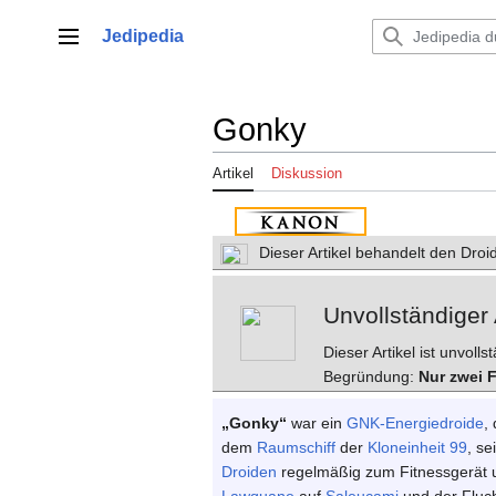
Zum
Inhalt
Jedipedia
Hauptmenü
springen
Gonky
Artikel
Diskussion
Dieser Artikel behandelt den Dro
Unvollständiger 
Dieser Artikel ist unvoll
Begründung:
Nur zwei F
„Gonky“
war ein
GNK-Energiedroide
,
dem
Raumschiff
der
Kloneinheit 99
, se
Droiden
regelmäßig zum Fitnessgerät 
Lawquane
auf
Saleucami
und der Fluc