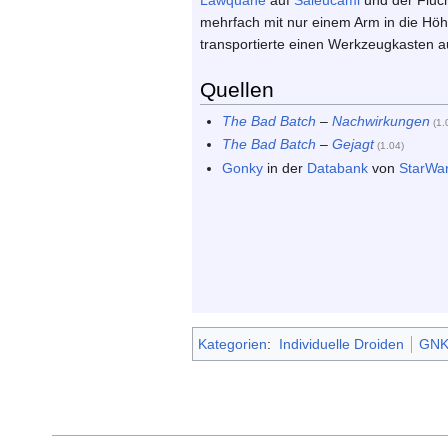
mehrfach mit nur einem Arm in die Höh
transportierte einen Werkzeugkasten au
Quellen
The Bad Batch
–
Nachwirkungen
(
1.
The Bad Batch
–
Gejagt
(
1.04
)
Gonky
in der
Databank
von
StarWa
Kategorien
:
Individuelle Droiden
GNK-