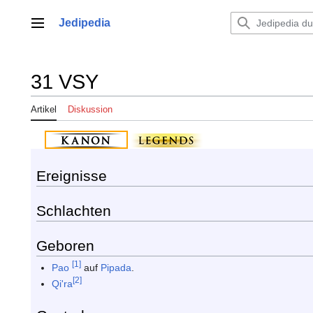
Zum
Inhalt
Jedipedia
Hauptmenü
springen
31 VSY
Artikel
Diskussion
Ereignisse
Schlachten
Geboren
[1]
Pao
auf
Pipada
.
[2]
Qi'ra