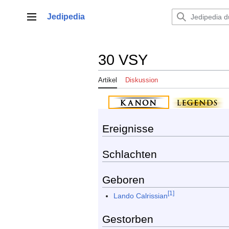
Zum
Inhalt
Jedipedia
Hauptmenü
springen
30 VSY
Artikel
Diskussion
Ereignisse
Schlachten
Geboren
[1]
Lando Calrissian
Gestorben