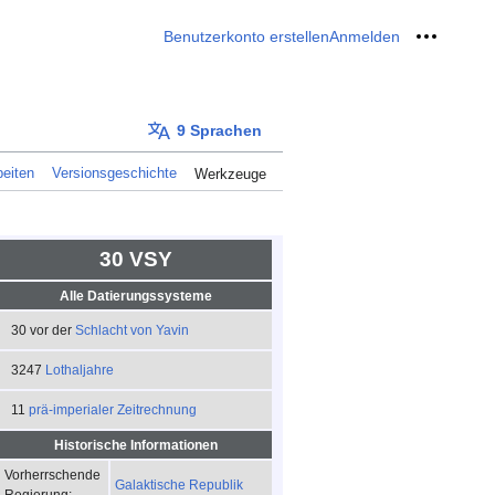
Benutzerkonto erstellen
Anmelden
Meine W
9 Sprachen
eiten
Versionsgeschichte
Werkzeuge
30 VSY
Alle Datierungssysteme
30 vor der
Schlacht von Yavin
3247
Lothaljahre
11
prä-imperialer Zeitrechnung
Historische Informationen
Vorherrschende
Galaktische Republik
Regierung: