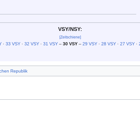
VSY/NSY:
[Zeitschiene]
Y
·
33 VSY
·
32 VSY
·
31 VSY
–
30 VSY
–
29 VSY
·
28 VSY
·
27 VSY
·
schen Republik