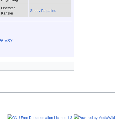
Oberster
Sheev Palpatine
Kanzler:
26 VSY