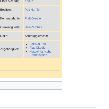
6 VSY
Erste Sichtung:
Pok Nar-Ten
Besitzer:
Platt Okeefe
Kommandanten:
Bee-Zerobee
Crewmitglieder:
Schmugglerschiff
Rolle:
Pok Nar-Ten
Platt Okeefe
Zugehörigkeit:
Klatooinianische
Handelsgilde
n