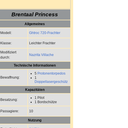
Brentaal Princess
Allgemeines
Ghtroc 720-Frachter
Modell:
Leichter Frachter
Klasse:
Modifiziert
Nazrita Villache
durch:
Technische Informationen
5
Protonentorpedos
Bewaffnung:
1
Doppellasergeschütz
Kapazitäten
1 Pilot
Besatzung:
1 Bordschütze
10
Passagiere:
Nutzung