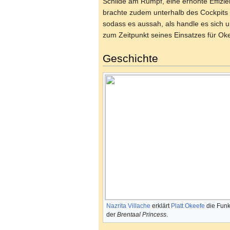
Schilde am Rumpf, eine erhöhte Effizi
brachte zudem unterhalb des Cockpits
sodass es aussah, als handle es sich 
zum Zeitpunkt seines Einsatzes für Oke
Geschichte
Nazrita Villache
erklärt
Platt Okeefe
die Funk
der
Brentaal Princess
.