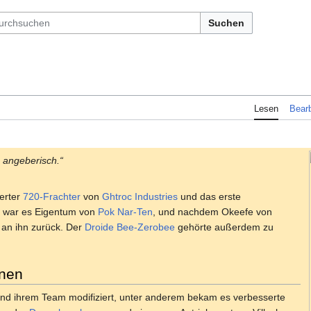
Suchen
Lesen
Bearb
h angeberisch.“
ierter
720-Frachter
von
Ghtroc Industries
und das erste
r war es Eigentum von
Pok Nar-Ten
, und nachdem Okeefe von
an ihn zurück. Der
Droide
Bee-Zerobee
gehörte außerdem zu
onen
nd ihrem Team modifiziert, unter anderem bekam es verbesserte