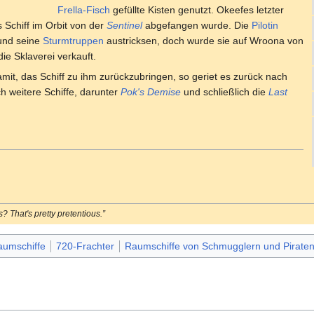
Frella-Fisch
gefüllte Kisten genutzt. Okeefes letzter
s Schiff im Orbit von der
Sentinel
abgefangen wurde. Die
Pilotin
nd seine
Sturmtruppen
austricksen, doch wurde sie auf Wroona von
e Sklaverei verkauft.
it, das Schiff zu ihm zurückzubringen, so geriet es zurück nach
h weitere Schiffe, darunter
Pok's Demise
und schließlich die
Last
? That's pretty pretentious.”
aumschiffe
720-Frachter
Raumschiffe von Schmugglern und Pirate