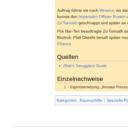
Auftrag führte sie nach
Wroona
, wo da
konnte den
Imperialen
Offizier
Rowen
u
Zo'Tannath
geschnappt und später an di
Pok Nar-Ten beauftragte Zo'Tannath dam
Boztrok. Platt Okeefe besaß später noc
Chance
.
Quellen
Platt's Smugglers Guide
Einzelnachweise
↑
Eigenübersetzung:
„Brentaal Princess
Kategorien
:
Raumschiffe
Spezielle R