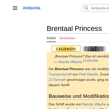
Zum
Inhalt
Jedipedia
Hauptmenü
springen
Brentaal Princess
Artikel
Diskussion
„Brentaal Princess? Das ist ziemlic
[1]
(
Quelle
)
—
Nazrita Villache
Die
Brentaal Princess
war ein modifiz
Transportschiff
von
Platt Okeefe
. Zuvo
Zo'Tannath
geschnappt wurde, ging es 
diesem Schiff.
Bauweise und Modifikati
Das Schiff wurde von
Nazrita Villache
u