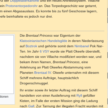
enz der
Doppelaserkanone
und ein neues Antriebssystem. Villache
 ein
Protonentorpedorohr
an. Das Torpedogeschütz war getarnt,
um einen Abgasauslass. Es konnte bis zu fünf Geschosse lagern,
efe beinhaltete es jedoch nur drei.
Die
Brentaal Princess
war Eigentum der
Klatooinianischen Handelsgilde
in deren Niederlassung
auf
Boztrok
und gehörte somit dem
Nimbanel
Pok Nar-
Ten. Im Jahr
6 VSY
wurde sie Platt Okeefe überstellt,
nachdem sie von Villache modifiziert worden war, und
bekam ihren Namen,
Brentaal Princess
, eine
Anlehnung an Platt Okeefes Abstammung vom
Planeten
Brentaal IV
. Okeefe unternahm mit diesem
Schiff mehrere Aufträge, hauptsächlich
Drogenschmuggel.
Ihr erster sowie ihr letzter Auftrag mit diesem Schiff
handelten von einer Auslieferung mit
Ryll
gefüllter
tionen
Kisten, im Falle der ersten Mission ging die Ladung
nach
Gall
. Zur Tarnung der illegalen Fracht wurden mit