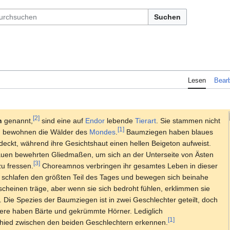
Suchen
Lesen
Bearb
[2]
n
genannt,
sind eine auf
Endor
lebende
Tierart
. Sie stammen nicht
[1]
nd bewohnen die Wälder des
Mondes
.
Baumziegen haben blaues
edeckt, während ihre Gesichtshaut einen hellen Beigeton aufweist.
auen bewehrten Gliedmaßen, um sich an der Unterseite von Ästen
[3]
u fressen.
Choreamnos verbringen ihr gesamtes Leben in dieser
 schlafen den größten Teil des Tages und bewegen sich beinahe
scheinen träge, aber wenn sie sich bedroht fühlen, erklimmen sie
. Die Spezies der Baumziegen ist in zwei Geschlechter geteilt, doch
iere haben Bärte und gekrümmte Hörner. Lediglich
[1]
hied zwischen den beiden Geschlechtern erkennen.