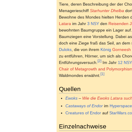
Tiere, deren Beschreibung der der Cho
Menagerieschiff
Starhunter Dhelba
dor
Bewohne des Mondes hielten Herden de
Latara
im Jahr
3 NSY
den
Reisenden J
bewohnten Baumgruppe ein Lager auf
Baumziegen eine Vorstellung. Dabei as
doch eine Ziege fraß das Seil, an dem
Duloks
, die von ihrem
König
Gorneesh
zu entführen, Hörner, um sich als Chor
[2]
Entführungsversuch.
Im Jahr
12 NSY
Chair of Metagrowth and Polymorphis
[1]
Waldmondes erwähnt.
Quellen
Ewoks
–
Wie die Ewoks Latara suc
Castaways of Endor
im
Hyperspac
Creatures of Endor
auf
StarWars.c
Einzelnachweise