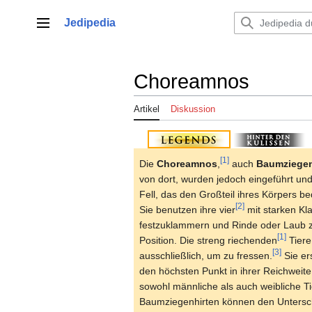
Zum
Inhalt
Jedipedia
Hauptmenü
springen
Choreamnos
Artikel
Diskussion
[1]
Die
Choreamnos
,
auch
Baumziege
von dort, wurden jedoch eingeführt u
Fell, das den Großteil ihres Körpers b
[2]
Sie benutzen ihre vier
mit starken Kl
festzuklammern und Rinde oder Laub z
[1]
Position. Die streng riechenden
Tiere
[3]
ausschließlich, um zu fressen.
Sie er
den höchsten Punkt in ihrer Reichweite
sowohl männliche als auch weibliche T
Baumziegenhirten können den Untersc