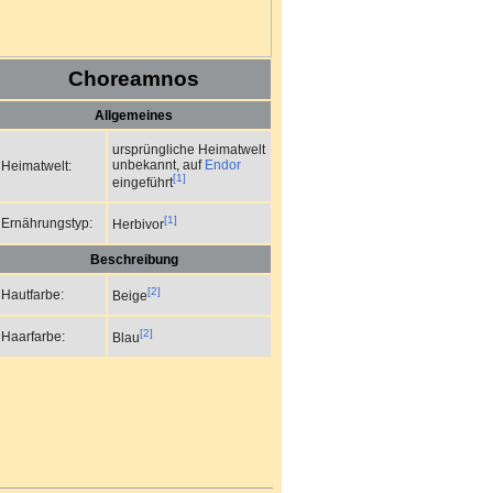
Choreamnos
Allgemeines
ursprüngliche Heimatwelt
unbekannt, auf
Endor
Heimatwelt:
[1]
eingeführt
[1]
Ernährungstyp:
Herbivor
Beschreibung
[2]
Hautfarbe:
Beige
[2]
Haarfarbe:
Blau