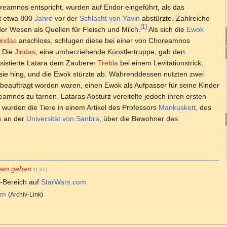
reamnos entspricht, wurden auf Endor eingeführt, als das
t etwa 800
Jahre
vor der
Schlacht von Yavin
abstürzte. Zahlreiche
[1]
r Wesen als Quellen für Fleisch und Milch.
Als sich die
Ewok
indas
anschloss, schlugen diese bei einer von Choreamnos
. Die
Jindas
, eine umherziehende Künstlertruppe, gab den
sistierte Latara dem Zauberer
Trebla
bei einem Levitationstrick,
 sie hing, und die Ewok stürzte ab. Währenddessen nutzten zwei
beauftragt worden waren, einen Ewok als Aufpasser für seine Kinder
eamnos zu tarnen. Lataras Absturz vereitelte jedoch ihren ersten
wurden die Tiere in einem Artikel des Professors
Mankuskett
, des
m
an der
Universität von Sanbra
, über die Bewohner des
hen gehen
(
1.05
)
e
-Bereich auf
StarWars.com
om
(Archiv-Link)