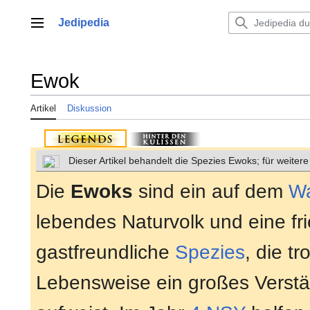
Zum
Inhalt
Jedipedia
Hauptmenü
springen
Ewok
Artikel
Diskussion
Dieser Artikel behandelt die Spezies Ewoks; für weite
Die
Ewoks
sind ein auf dem
W
lebendes Naturvolk und eine fr
gastfreundliche
Spezies
, die tr
Lebensweise ein großes Verstä