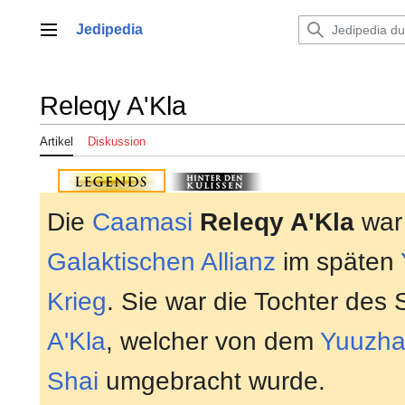
Zum
Inhalt
Jedipedia
Hauptmenü
springen
Releqy A'Kla
Artikel
Diskussion
Die
Caamasi
Releqy A'Kla
war 
Galaktischen Allianz
im späten
Krieg
. Sie war die Tochter des
A'Kla
, welcher von dem
Yuuzha
Shai
umgebracht wurde.