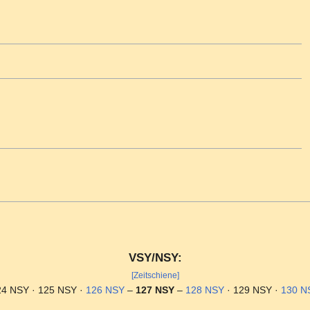
VSY/NSY:
[Zeitschiene]
24 NSY · 125 NSY ·
126 NSY
–
127 NSY
–
128 NSY
· 129 NSY ·
130 N