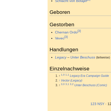
Schlacht von Botajef
Geboren
Gestorben
[3]
Chernan Ordo
[3]
Vevec
Handlungen
Legacy
–
Unter Beschuss
(teilweise)
Einzelnachweise
1,0
1,1
↑
Legacy Era Campaign Guide
↑
Vector (Legacy)
3,0
3,1
3,2
↑
Unter Beschuss (Comic)
123 NSY
· 1