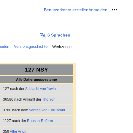
Benutzerkonto erstellen
Anmelden
Meine W
6 Sprachen
eiten
Versionsgeschichte
Werkzeuge
127 NSY
Alle Datierungssysteme
127 nach der
Schlacht von Yavin
36580 nach Ankunft der
Tho Yor
3780 nach dem
Vertrag von Coruscant
1127 nach der
Ruusan-Reform
359
After Artom