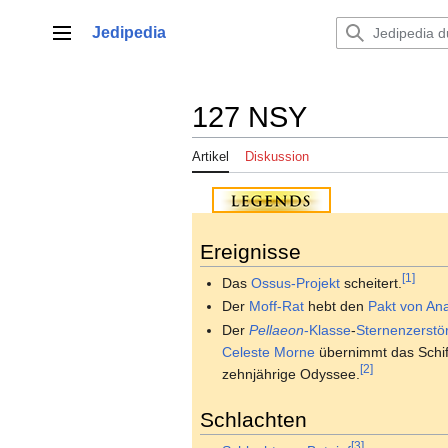
Zum
Inhalt
Jedipedia
Hauptmenü
springen
127 NSY
Artikel
Diskussion
Ereignisse
[1]
Das
Ossus-Projekt
scheitert.
Der
Moff-Rat
hebt den
Pakt von An
Der
Pellaeon
-Klasse
-
Sternenzerstö
Celeste Morne
übernimmt das Schif
[2]
zehnjährige Odyssee.
Schlachten
[3]