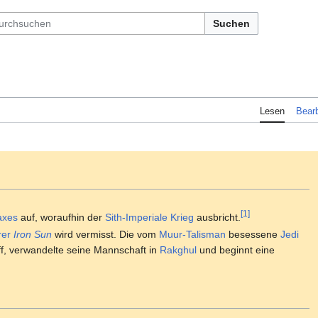
Suchen
Lesen
Bearb
[1]
axes
auf, woraufhin der
Sith-Imperiale Krieg
ausbricht.
rer
Iron Sun
wird vermisst. Die vom
Muur-Talisman
besessene
Jedi
f, verwandelte seine Mannschaft in
Rakghul
und beginnt eine