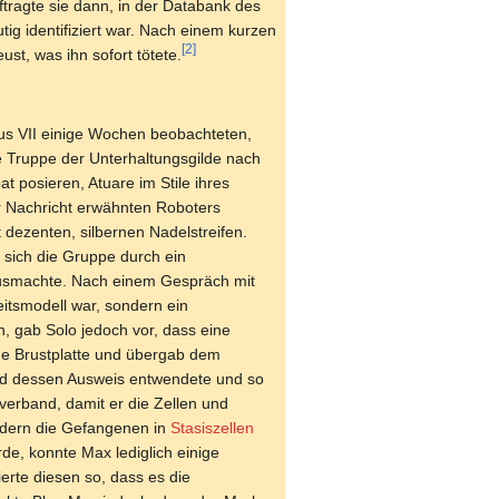
ftragte sie dann, in der Databank des
ig identifiziert war. Nach einem kurzen
[2]
t, was ihn sofort tötete.
hus VII einige Wochen beobachteten,
ne Truppe der Unterhaltungsgilde nach
 posieren, Atuare im Stile ihres
er Nachricht erwähnten Roboters
 dezenten, silbernen Nadelstreifen.
 sich die Gruppe durch ein
 ausmachte. Nach einem Gespräch mit
eitsmodell war, sondern ein
, gab Solo jedoch vor, dass eine
ine Brustplatte und übergab dem
 und dessen Ausweis entwendete und so
erband, damit er die Zellen und
ondern die Gefangenen in
Stasiszellen
de, konnte Max lediglich einige
rte diesen so, dass es die