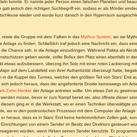
tteln konnte. Er nannte jeder Person einen falschen Planeten und beau
 gab jedoch den richtigen Suchbegriff ein, sodass er als Mörder eindeut
tschleuse wieder und wurde kurz danach in den Hyperraum ausgeschleus
, reiste die Gruppe mit dem Falken in das
Mythus-System
, wo sie Myt
e Anlage zu finden. Schließlich traf jedoch eine Nachricht ein, dass ei
 die Chance sah, in die Anlage einzudringen. Während Pakka als Akrobat
nstschützen geben würde, sollte Bollux den Platz eines ebenfalls in d
 etwas aufzubessern, überzog ihn Solo mit einer roten Lackierung mit
or auf dem Landefeld von ihrer Authentizität überzeugt hatte, begab
ch in die Kuppel des Turmes, welcher den größten Teil von Stars' End
te sich jedoch heraus, dass der angeforderte Droide keineswegs ein Arb
rk-Zehn-Henker
der Anlage antreten sollte. Um etwas Zeit zu gewinnen
t werden müsse, bevor er zum Kampf bereit sei, also öffnete dieser se
 diesem ging er in die Werkstatt, wo er einen Techniker überwältigte
te, wo er den positronischen Prozessor mit dem Computer der Anlage v
d er heraus, dass es in Stars' End keine herkömmlichen Zellen gab, s
 Einrichtungen von einem Sender im Besitz des Direktors gesteuert wur
 reagieren würden, wenn Hirken seinen Sender benutzte. Er programmie