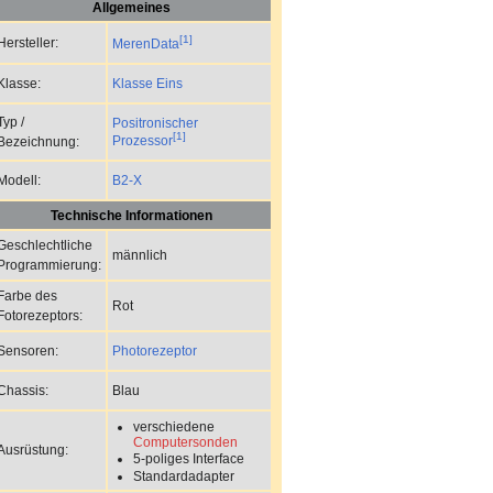
Allgemeines
[1]
Hersteller:
MerenData
Klasse Eins
Klasse:
Typ /
Positronischer
[1]
Prozessor
Bezeichnung:
B2-X
Modell:
Technische Informationen
Geschlechtliche
männlich
Programmierung:
Farbe des
Rot
Fotorezeptors:
Photorezeptor
Sensoren:
Blau
Chassis:
verschiedene
Computersonden
Ausrüstung:
5-poliges Interface
Standardadapter