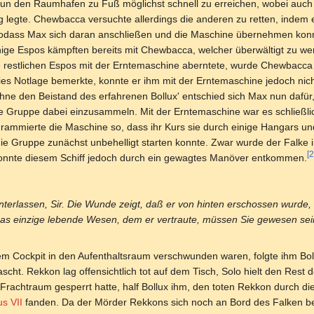
n den Raumhafen zu Fuß möglichst schnell zu erreichen, wobei auch B
legte. Chewbacca versuchte allerdings die anderen zu retten, indem e
sodass Max sich daran anschließen und die Maschine übernehmen konn
ge Espos kämpften bereits mit Chewbacca, welcher überwältigt zu we
 restlichen Espos mit der Erntemaschine aberntete, wurde Chewbacca
es Notlage bemerkte, konnte er ihm mit der Erntemaschine jedoch nich
hne den Beistand des erfahrenen Bollux' entschied sich Max nun dafür
e Gruppe dabei einzusammeln. Mit der Erntemaschine war es schließli
mmierte die Maschine so, dass ihr Kurs sie durch einige Hangars und
 die Gruppe zunächst unbehelligt starten konnte. Zwar wurde der Falke
[2
konnte diesem Schiff jedoch durch ein gewagtes Manöver entkommen.
interlassen, Sir. Die Wunde zeigt, daß er von hinten erschossen wurde,
as einzige lebende Wesen, dem er vertraute, müssen Sie gewesen sein
 Cockpit in den Aufenthaltsraum verschwunden waren, folgte ihm Bol
scht. Rekkon lag offensichtlich tot auf dem Tisch, Solo hielt den Rest
rachtraum gesperrt hatte, half Bollux ihm, den toten Rekkon durch di
s VII
fanden. Da der Mörder Rekkons sich noch an Bord des Falken be