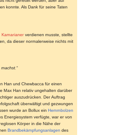
s nicht gerettet werden, aber auf
en konnte. Als Dank für seine Taten
n
Kamarianer
verdienen musste, stellte
en, da dieser normalerweise nichts mit
s machst.“
en Han und Chewbacca für einen
e Max Han relativ ungehalten darüber
sichtiger auszudrücken. Der Auftrag
olgschaft überwältigt und gezwungen
ssen wurde an Bollux ein
Hemmbolzen
es Energiesystem verfügte, war er von
reglosen Körper in die Nähe der
chen
Brandbekämpfungsanlagen
des