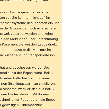
 sein. Da die gesamte restliche
n sei. Sie konnten nicht auf ihn
icherheitssysteme des Planeten ein und
. Um der Gruppe dennoch eine sichere
os weit verstreut wurden und keine
 und gab Meldungen über unrechtmäßig
n Kasernen, die von den Espos direkt
eren, benutzte er die Monitore im
 wieder auf und transportierte ihn
chtigt und beschossen wurde. Doch
ntrollpunkt der Espos stand. Bollux
ivierten Fallschächten und einer
inen Strahlungsalarm zu simulieren,
llschächte, wozu er sich aus Bollux
nen Gleiter stahlen. Mit diesem
chnell unter Feuer durch die Espos
ner gewaltigen Erntemaschine