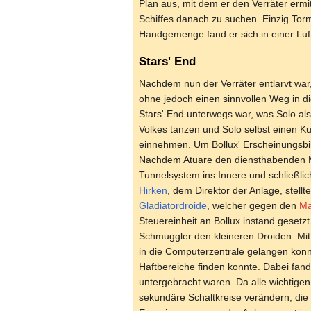
Plan aus, mit dem er den Verräter ermi
Schiffes danach zu suchen. Einzig Torm
Handgemenge fand er sich in einer Luf
Stars' End
Nachdem nun der Verräter entlarvt war
ohne jedoch einen sinnvollen Weg in di
Stars' End unterwegs war, was Solo als
Volkes tanzen und Solo selbst einen Ku
einnehmen. Um Bollux' Erscheinungsbild
Nachdem Atuare den diensthabenden Maj
Tunnelsystem ins Innere und schließli
Hirken
, dem Direktor der Anlage, stell
Gladiatordroide
, welcher gegen den
Ma
Steuereinheit an Bollux instand gesetz
Schmuggler den kleineren Droiden. Mit
in die Computerzentrale gelangen konn
Haftbereiche finden konnte. Dabei fan
untergebracht waren. Da alle wichtigen
sekundäre Schaltkreise verändern, die