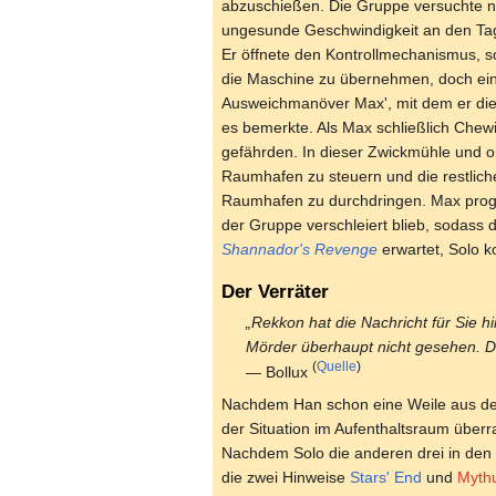
abzuschießen. Die Gruppe versuchte nu
ungesunde Geschwindigkeit an den Tag 
Er öffnete den Kontrollmechanismus, 
die Maschine zu übernehmen, doch eini
Ausweichmanöver Max', mit dem er die
es bemerkte. Als Max schließlich Chewi
gefährden. In dieser Zwickmühle und o
Raumhafen zu steuern und die restlich
Raumhafen zu durchdringen. Max progra
der Gruppe verschleiert blieb, sodass
Shannador's Revenge
erwartet, Solo 
Der Verräter
„Rekkon hat die Nachricht für Sie h
Mörder überhaupt nicht gesehen. D
(
Quelle
)
— Bollux
Nachdem Han schon eine Weile aus dem
der Situation im Aufenthaltsraum überra
Nachdem Solo die anderen drei in den F
die zwei Hinweise
Stars' End
und
Mythu