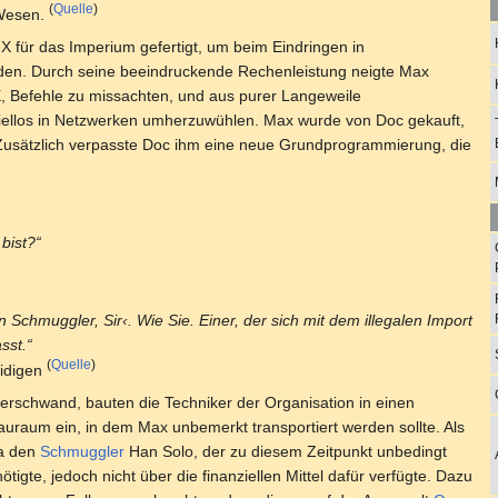
(
Quelle
)
 Wesen.
X für das Imperium gefertigt, um beim Eindringen in
den. Durch seine beeindruckende Rechenleistung neigte Max
X, Befehle zu missachten, und aus purer Langeweile
ziellos in Netzwerken umherzuwühlen. Max wurde von Doc gekauft,
 Zusätzlich verpasste Doc ihm eine neue Grundprogrammierung, die
 bist?“
“
in Schmuggler, Sir‹. Wie Sie. Einer, der sich mit dem illegalen Import
sst.“
(
Quelle
)
eidigen
rschwand, bauten die Techniker der Organisation in einen
uraum ein, in dem Max unbemerkt transportiert werden sollte. Als
sa den
Schmuggler
Han Solo, der zu diesem Zeitpunkt unbedingt
tigte, jedoch nicht über die finanziellen Mittel dafür verfügte. Dazu