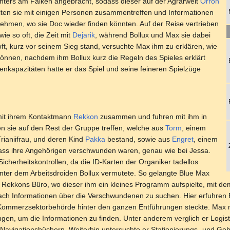
hters am Falken angebracht, sodass dieser auf der Agrarwelt
Orron
ollten sie mit einigen Personen zusammentreffen und Informationen
hmen, wo sie Doc wieder finden könnten. Auf der Reise vertrieben
 wie so oft, die Zeit mit
Dejarik
, während Bollux und Max sie dabei
t, kurz vor seinem Sieg stand, versuchte Max ihm zu erklären, wie
können, nachdem ihm Bollux kurz die Regeln des Spieles erklärt
nkapazitäten hatte er das Spiel und seine feineren Spielzüge
 mit ihrem Kontaktmann
Rekkon
zusammen und fuhren mit ihm in
n sie auf den Rest der Gruppe treffen, welche aus
Torm
, einem
Trianiifrau, und deren Kind
Pakka
bestand, sowie aus
Engret
, einem
dass ihre Angehörigen verschwunden waren, genau wie bei Jessa.
cherheitskontrollen, da die ID-Karten der Organiker tadellos
nter dem Arbeitsdroiden Bollux vermutete. So gelangte Blue Max
Rekkons Büro, wo dieser ihm ein kleines Programm aufspielte, mit dem 
nach Informationen über die Verschwundenen zu suchen. Hier erfuhren
 Kommerzsektorbehörde hinter den ganzen Entführungen steckte. Max m
gen, um die Informationen zu finden. Unter anderem verglich er Logisti
 Navigationsbüchern. Weiterhin untersuchte er Stationierungs- und Geh