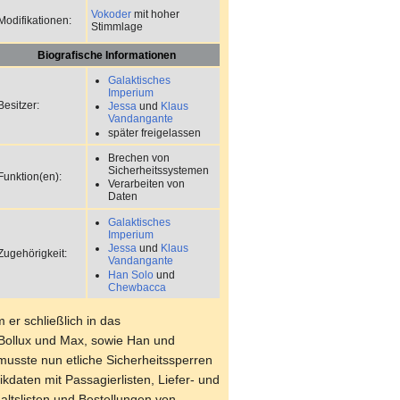
Vokoder
mit hoher
Modifikationen:
Stimmlage
Biografische Informationen
Galaktisches
Imperium
Besitzer:
Jessa
und
Klaus
Vandangante
später freigelassen
Brechen von
Sicherheitssystemen
Funktion(en):
Verarbeiten von
Daten
Galaktisches
Imperium
Jessa
und
Klaus
Zugehörigkeit:
Vandangante
Han Solo
und
Chewbacca
er schließlich in das
 Bollux und Max, sowie Han und
usste nun etliche Sicherheitssperren
kdaten mit Passagierlisten, Liefer- und
altslisten und Bestellungen von