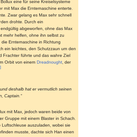
ollux eine für seine Kreiselsysteme
r mit Max die Erntemaschine enterte.
te. Zwar gelang es Max sehr schnell
rden drohte. Durch ein
 endgültig abgeworfen, ohne das Max
t mehr helfen, ohne ihn selbst zu
, die Erntemaschine in Richtung
ch ein leichtes, den Schutzzaun um den
 Frachter führte und das wahre Ziel
 im Orbit von einem
Dreadnought
, der
]
 und deshalb hat er vermutlich seinen
, Captain.“
lux mit Max, jedoch waren beide von
 der Gruppe mit einem Blaster in Schach.
e Luftschleuse auszuladen, wobei sie
finden musste, dachte sich Han einen