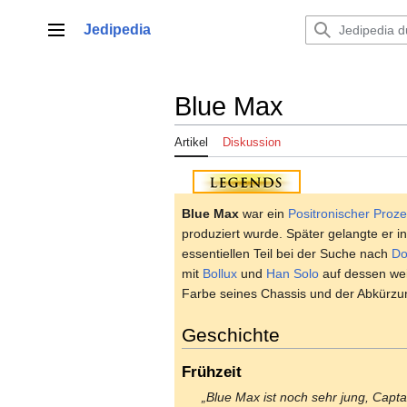
Zum
Inhalt
Jedipedia
Hauptmenü
springen
Blue Max
Artikel
Diskussion
Blue Max
war ein
Positronischer Proz
produziert wurde. Später gelangte er 
essentiellen Teil bei der Suche nach
Do
mit
Bollux
und
Han Solo
auf dessen wei
Farbe seines Chassis und der Abkürzu
Geschichte
Frühzeit
„Blue Max ist noch sehr jung, Captai