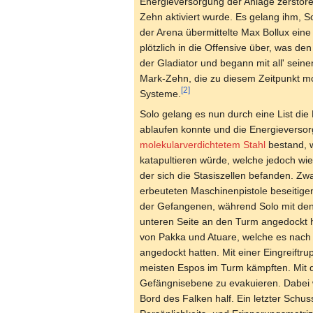
Energieversorgung der Anlage zerstöre
Zehn aktiviert wurde. Es gelang ihm, S
der Arena übermittelte Max Bollux eine
plötzlich in die Offensive über, was d
der Gladiator und begann mit all' sein
Mark-Zehn, die zu diesem Zeitpunkt mo
[2]
Systeme.
Solo gelang es nun durch eine List d
ablaufen konnte und die Energieversor
molekularverdichtetem Stahl
bestand, w
katapultieren würde, welche jedoch wie
der sich die Stasiszellen befanden. Zw
erbeuteten Maschinenpistole beseitige
der Gefangenen, während Solo mit den 
unteren Seite an den Turm angedockt 
von Pakka und Atuare, welche es nach
angedockt hatten. Mit einer Eingreift
meisten Espos im Turm kämpften. Mit d
Gefängnisebene zu evakuieren. Dabei w
Bord des Falken half. Ein letzter Schus