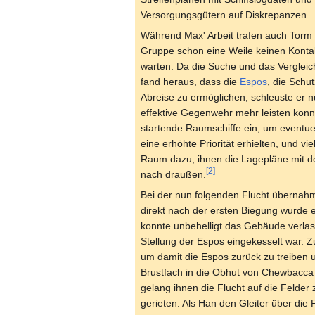
Versorgungsgütern auf Diskrepanzen.
Während Max' Arbeit trafen auch Torm 
Gruppe schon eine Weile keinen Kontak
warten. Da die Suche und das Vergleic
fand heraus, dass die
Espos
, die Schu
Abreise zu ermöglichen, schleuste er n
effektive Gegenwehr mehr leisten kon
startende Raumschiffe ein, um eventuel
eine erhöhte Priorität erhielten, und 
Raum dazu, ihnen die Lagepläne mit de
[2]
nach draußen.
Bei der nun folgenden Flucht übernahm
direkt nach der ersten Biegung wurde e
konnte unbehelligt das Gebäude verlass
Stellung der Espos eingekesselt war. 
um damit die Espos zurück zu treiben u
Brustfach in die Obhut von Chewbacca 
gelang ihnen die Flucht auf die Feld
gerieten. Als Han den Gleiter über die