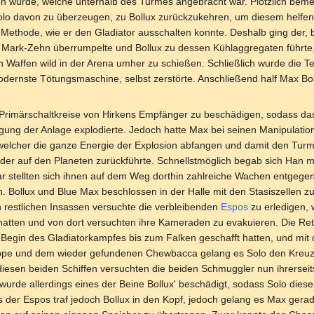
n würde, welche unterhalb des Turmes angebracht war. Plötzlich beme
olo davon zu überzeugen, zu Bollux zurückzukehren, um diesem helfen z
 Methode, wie er den Gladiator ausschalten konnte. Deshalb ging der, 
en Mark-Zehn überrumpelte und Bollux zu dessen Kühlaggregaten führte, 
en Waffen wild in der Arena umher zu schießen. Schließlich wurde die Te
dernste Tötungsmaschine, selbst zerstörte. Anschließend half Max Bol
ie Primärschaltkreise von Hirkens Empfänger zu beschädigen, sodass 
gung der Anlage explodierte. Jedoch hatte Max bei seinen Manipulation
elcher die ganze Energie der Explosion abfangen und damit den Turm
der auf den Planeten zurückführte. Schnellstmöglich begab sich Han m
ar stellten sich ihnen auf dem Weg dorthin zahlreiche Wachen entgegen
n. Bollux und Blue Max beschlossen in der Halle mit den Stasiszellen 
restlichen Insassen versuchte die verbleibenden
Espos
zu erledigen, 
hatten und von dort versuchten ihre Kameraden zu evakuieren. Die Re
 Begin des Gladiatorkampfes bis zum Falken geschafft hatten, und mi
ruppe und dem wieder gefundenen Chewbacca gelang es Solo den Kreuz
iesen beiden Schiffen versuchten die beiden Schmuggler nun ihrersei
urde allerdings eines der Beine Bollux' beschädigt, sodass Solo diese
s der Espos traf jedoch Bollux in den Kopf, jedoch gelang es Max gerade