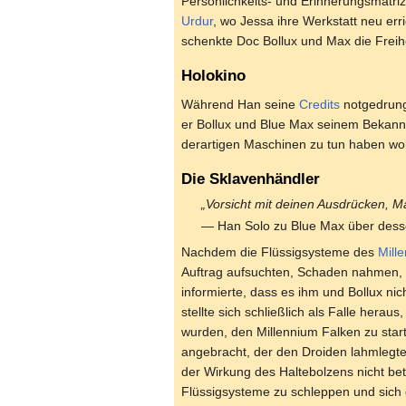
Persönlichkeits- und Erinnerungsmatri
Urdur
, wo Jessa ihre Werkstatt neu err
schenkte Doc Bollux und Max die Freihe
Holokino
Während Han seine
Credits
notgedrun
er Bollux und Blue Max seinem Bekan
derartigen Maschinen zu tun haben wol
Die Sklavenhändler
„Vorsicht mit deinen Ausdrücken, M
— Han Solo zu Blue Max über des
Nachdem die Flüssigsysteme des
Mill
Auftrag aufsuchten, Schaden nahmen, w
informierte, dass es ihm und Bollux nic
stellte sich schließlich als Falle hera
wurden, den Millennium Falken zu sta
angebracht, der den Droiden lahmlegte
der Wirkung des Haltebolzens nicht be
Flüssigsysteme zu schleppen und sich d