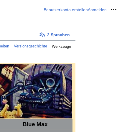
Benutzerkonto erstellen
Anmelden
Meine W
2 Sprachen
eiten
Versionsgeschichte
Werkzeuge
Blue Max