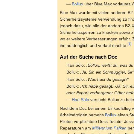
—
Bollux
über Blue Max vorlautes
Blue Max wurde mit vielen anderen B2-
Sicherheitssysteme Verwendung zu fin
jedoch dazu, wie alle der anderen B2-
Sicherheitssperren zu knacken sowie 
wo er weitere Verbesserungen erfuhr.
[1]
ihn aufdringlich und vorlaut machte.
Auf der Suche nach Doc
Han Solo:
„Bollux, weißt du, was du
Bollux:
„Ja, Sir, ein Schmuggler, Sir
Han Solo:
„Was hast du gesagt?“
Bollux:
„Ich habe gesagt: ›Ja, Sir, e
oder Export verborgener Güter befa
—
Han Solo
versucht Bollux zu bel
Nachdem Doc bei einem Einkaufsflug ve
Arbeitsdroiden namens
Bollux
einen Sta
Piloten verpflichtete Docs Tochter Jes
Reparaturen am
Millennium Falken
benö