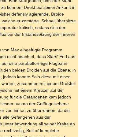
rkte Blue Max jedoch, dass der Mark-
u können. Direkt bei seiner Ankunft in
bisher defensiv agierende, Droide
welche er zerstörte. Schnell überhitzte
mperatur kritisch, sodass sich der
lux bei der Instandsetzung der inneren
das von Max eingefügte Programm
en nicht beachtet, dass Stars' End aus
 auf eine parabelförmige Flugbahn
it den beiden Droiden auf die Ebene, in
, jedoch konnte Solo diese mit einer
zu warten, zusammen mit einem Großteil
welche mit einem Kreuzer auf der
ttung für die Gefangenen kam jedoch
t diesem nun an der Gefängnisebene
er von hinten zu überrennen, da die
ts alle Gefangenen aus der
n unter Anwendung all seiner Kräfte an
 rechtzeitig, Bollux' komplette