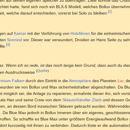
zen auf seinen eigenen Speicher zu übertragen. Zwar konnte das Chassi
ichtet hatte, fand sich noch ein BLX-5 Modell, welches Bollux übernehm
[2]
it, welche darauf entschieden, vorerst bei Solo zu bleiben.
gen auf
Kamar
mit der Vorführung von
Holofilmen
für die einheimische
nten
Sonniod
vor. Dieser war verwundert, Droiden an Hans Seite zu seh
[3]
lte.
ax. Wenn ich so rede, ist das noch lange kein Grund, dass auch du da
(
Quelle
)
sen Ausdrucksweise
ennium Falken
durch den Eintritt in die
Atmosphäre
des Planeten
Lur
, d
urden sie von Bollux und Max sicherheitshalber abgeschalten. Da Blu
ht möglich sei, die Anlage zu reparieren, ermahnte dieser ihn, sich vor
us, als Han und seine Crew von dem
Sklavenhändler
Zlarb
und dessen Gef
rten, an dessen Bord inzwischen Sklaven gebracht wurden. Währendde
. Da Blue Max jedoch in Bollux Inneren über ein eigenes, geschlossen
troffen. So schaffte es Blue Max unter größtem Energieaufwand Bollux 
ort kurzzeitig mit ihnen zu verbinden. Dadurch löste er die automatis