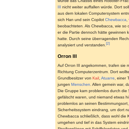
wurde das Chassis eines Roboter-Frac
III
nicht weiter auffallen würde. Dort s
aus dem lokalen Computersystem entne
sich Han und sein Copilot
Chewbacca
,
beobachteten. Als Chewbacca, wie so of
er die Partie dennoch hätte gewinnen 
hatte. Durch seine überragenden Reche
[2]
analysiert und verstanden.
Orron III
Auf Orron III angekommen, trafen sie
Richtung Computerzentrum. Dort wollte
Grundbesitzer von
Kail
,
Atuarre
, einer 
jungen
Menschen
. Allen gemein war, 
Die Gruppe kam problemlos durch die Si
gefälscht waren, und niemand etwas hi
problemlos an seinen Bestimmungsort, 
Sicherheitssystem eindrang, um dort 
Chewbacca schließlich, dass wohl die
umgehen und tief in das System eindrin
Streifenplänen mit Schiffslogdaten und