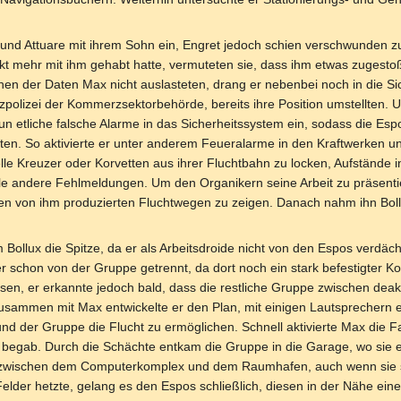
und Attuare mit ihrem Sohn ein, Engret jedoch schien verschwunden zu
t mehr mit ihm gehabt hatte, vermuteten sie, dass ihm etwas zugestoße
hen der Daten Max nicht auslasteten, drang er nebenbei noch in die S
tzpolizei der Kommerzsektorbehörde, bereits ihre Position umstellten
un etliche falsche Alarme in das Sicherheitssystem ein, sodass die Esp
nten. So aktivierte er unter anderem Feueralarme in den Kraftwerken
le Kreuzer oder Korvetten aus ihrer Fluchtbahn zu locken, Aufstände i
viele andere Fehlmeldungen. Um den Organikern seine Arbeit zu präsenti
n von ihm produzierten Fluchtwegen zu zeigen. Danach nahm ihn Bollux
 Bollux die Spitze, da er als Arbeitsdroide nicht von den Espos verdä
r schon von der Gruppe getrennt, da dort noch ein stark befestigter Ko
en, er erkannte jedoch bald, dass die restliche Gruppe zwischen deakt
Zusammen mit Max entwickelte er den Plan, mit einigen Lautsprechern e
nd der Gruppe die Flucht zu ermöglichen. Schnell aktivierte Max die Fa
begab. Durch die Schächte entkam die Gruppe in die Garage, wo sie ei
er zwischen dem Computerkomplex und dem Raumhafen, auch wenn sie s
 Felder hetzte, gelang es den Espos schließlich, diesen in der Nähe ei