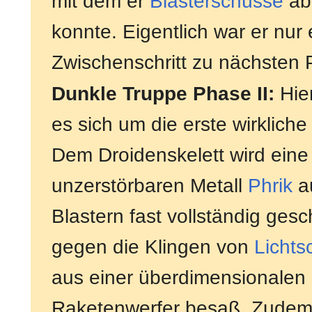
mit dem er
Blasterschüsse
ab
konnte. Eigentlich war er nur 
Zwischenschritt zu nächsten 
Dunkle Truppe Phase II:
Hier
es sich um die erste wirklich
Dem Droidenskelett wird ein
unzerstörbaren Metall
Phrik
au
Blastern fast vollständig ges
gegen die Klingen von
Lichts
aus einer überdimensionalen
Raketenwerfer besaß. Zudem