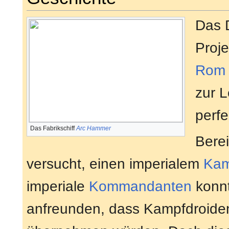
Das 
Proj
Rom
zur 
perf
Das Fabrikschiff
Arc Hammer
Bere
versucht, einen imperialem
Kam
imperiale
Kommandanten
konnt
anfreunden, dass Kampfdroiden