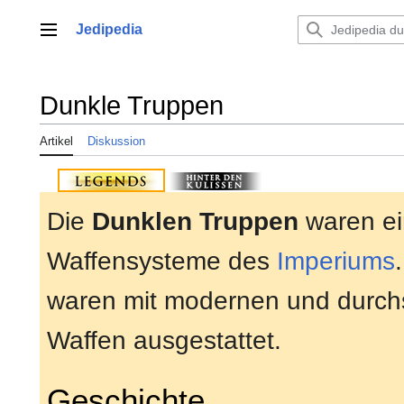
Zum
Inhalt
Jedipedia
Hauptmenü
springen
Dunkle Truppen
Artikel
Diskussion
Die
Dunklen Truppen
waren ei
Waffensysteme des
Imperiums
waren mit modernen und durchs
Waffen ausgestattet.
Geschichte