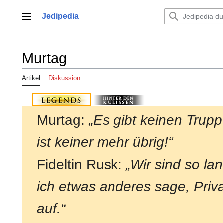
Zum
Inhalt
Jedipedia
Hauptmenü
springen
Murtag
Artikel
Diskussion
Murtag:
„Es gibt keinen Trup
ist keiner mehr übrig!“
Fideltin Rusk:
„Wir sind so la
ich etwas anderes sage, Priva
auf.“