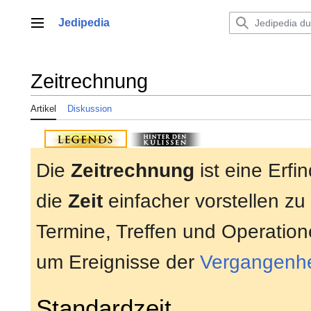
Zum
Inhalt
Jedipedia
Hauptmenü
springen
Zeitrechnung
Artikel
Diskussion
Die
Zeitrechnung
ist eine Erfi
die
Zeit
einfacher vorstellen zu
Termine, Treffen und Operatio
um Ereignisse der
Vergangenhe
Standardzeit