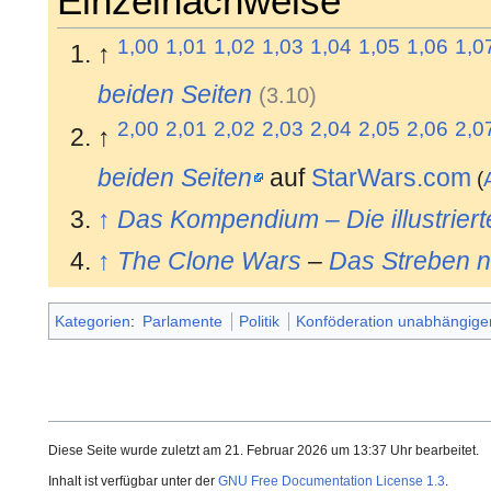
Einzelnachweise
1,00
1,01
1,02
1,03
1,04
1,05
1,06
1,0
↑
beiden Seiten
(
3.10
)
2,00
2,01
2,02
2,03
2,04
2,05
2,06
2,0
↑
beiden Seiten
auf
StarWars.com
(
↑
Das Kompendium – Die illustrier
↑
The Clone Wars
–
Das Streben n
Kategorien
:
Parlamente
Politik
Konföderation unabhängige
Diese Seite wurde zuletzt am 21. Februar 2026 um 13:37 Uhr bearbeitet.
Inhalt ist verfügbar unter der
GNU Free Documentation License 1.3
.