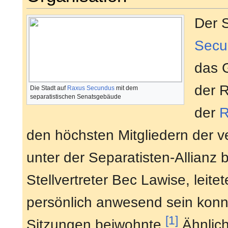
Der 
Secu
das 
der R
Die Stadt auf
Raxus Secundus
mit dem
separatistischen Senatsgebäude
der
R
den höchsten Mitgliedern der
unter der Separatisten-Allianz 
Stellvertreter Bec Lawise, leite
persönlich anwesend sein konn
[1]
Sitzungen beiwohnte.
Ähnlic