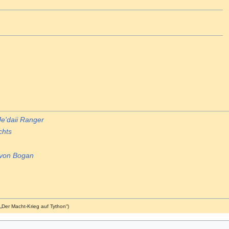
Je'daii Ranger
chts
von Bogan
 „Der Macht-Krieg auf Tython“)