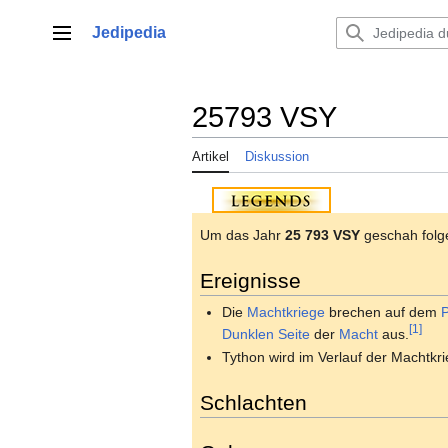
Zum
Inhalt
Jedipedia
Hauptmenü
springen
25793 VSY
Artikel
Diskussion
Um das Jahr
25 793 VSY
geschah folg
Ereignisse
Die
Machtkriege
brechen auf dem
[1]
Dunklen Seite
der
Macht
aus.
Tython wird im Verlauf der Machtkr
Schlachten