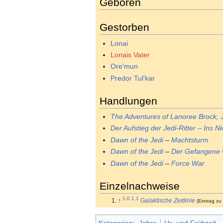
Geboren
Gestorben
Lonai
Lonais Vater
Ore'mun
Predor
Tul'kar
Handlungen
The Adventures of Lanoree Brock, 
Der Aufstieg der Jedi-Ritter – Ins Ni
Dawn of the Jedi
–
Machtsturm
Dawn of the Jedi
–
Der Gefangene 
Dawn of the Jedi
–
Force War
Einzelnachweise
1,0
1,1
↑
Galaktische Zeitlinie
(Eintrag zu