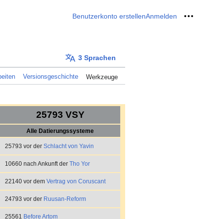
Benutzerkonto erstellen
Anmelden
Meine W
3 Sprachen
eiten
Versionsgeschichte
Werkzeuge
25793 VSY
Alle Datierungssysteme
25793 vor der
Schlacht von Yavin
10660 nach Ankunft der
Tho Yor
22140 vor dem
Vertrag von Coruscant
24793 vor der
Ruusan-Reform
25561
Before Artom