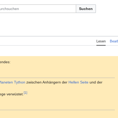
Suchen
Lesen
Bearb
endes:
Planeten
Tython
zwischen Anhängern der
Hellen Seite
und der
[1]
iege verwüstet.