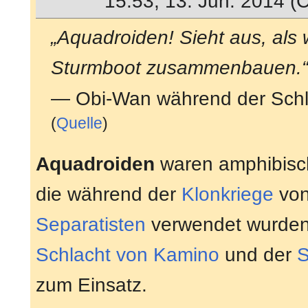
15:53, 13. Jun. 2014 (
„Aquadroiden! Sieht aus, als 
Sturmboot zusammenbauen.
— Obi-Wan während der Schl
(
Quelle
)
Aquadroiden
waren amphibis
die während der
Klonkriege
von
Separatisten
verwendet wurden.
Schlacht von Kamino
und der
S
zum Einsatz.