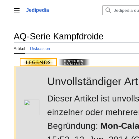
Zum
Inhalt
Jedipedia
Hauptmenü
springen
AQ-Serie Kampfdroide
Artikel
Diskussion
Unvollständiger Art
Dieser Artikel ist unvo
einzelner oder mehrerer 
Begründung:
Mon-Cala