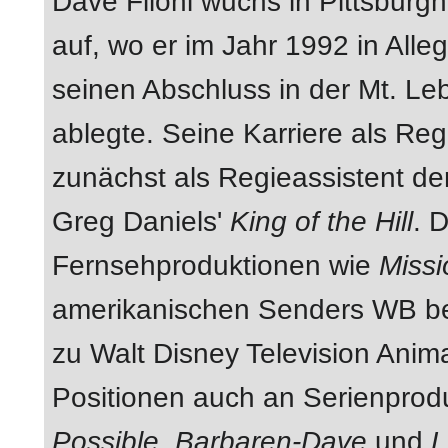
Dave Filoni wuchs in Pittsburg
auf, wo er im Jahr 1992 in All
seinen Abschluss in der Mt. L
ablegte. Seine Karriere als Re
zunächst als Regieassistent d
Greg Daniels'
King of the Hill
. 
Fernsehproduktionen wie
Missi
amerikanischen Senders WB bet
zu Walt Disney Television Anima
Positionen auch an Serienprod
Possible
,
Barbaren-Dave
und
L