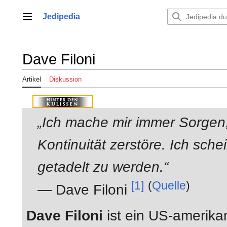
Zum
Inhalt
Jedipedia
Hauptmenü
springen
Dave Filoni
Artikel
Diskussion
„Ich mache mir immer Sorgen,
Kontinuität zerstöre. Ich sche
getadelt zu werden.“
[1]
(
Quelle
)
— Dave Filoni
Dave Filoni
ist ein US-amerika