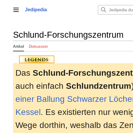
Zum
Inhalt
Jedipedia
Hauptmenü
springen
Schlund-Forschungszentrum
Artikel
Diskussion
Das
Schlund-Forschungszen
auch einfach
Schlundzentrum
einer Ballung Schwarzer Löche
Kessel
. Es existierten nur weni
Wege dorthin, weshalb das Ze