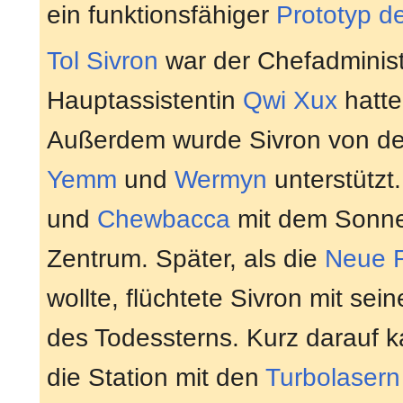
ein funktionsfähiger
Prototyp d
Tol Sivron
war der Chefadminist
Hauptassistentin
Qwi Xux
hatt
Außerdem wurde Sivron von den
Yemm
und
Wermyn
unterstützt
und
Chewbacca
mit dem Sonne
Zentrum. Später, als die
Neue R
wollte, flüchtete Sivron mit se
des Todessterns. Kurz darauf k
die Station mit den
Turbolasern