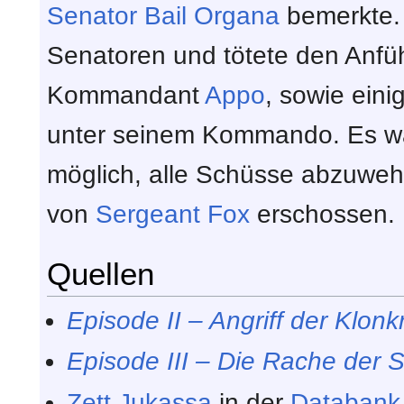
Senator
Bail Organa
bemerkte. 
Senatoren und tötete den Anfüh
Kommandant
Appo
, sowie eini
unter seinem Kommando. Es wa
möglich, alle Schüsse abzuweh
von
Sergeant
Fox
erschossen.
Quellen
Episode II – Angriff der Klonk
Episode III – Die Rache der S
Zett Jukassa
in der
Databank