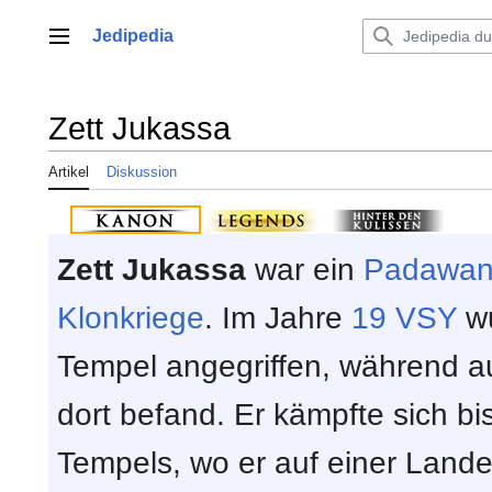
Zum
Inhalt
Jedipedia
Hauptmenü
springen
Zett Jukassa
Artikel
Diskussion
Zett Jukassa
war ein
Padawa
Klonkriege
. Im Jahre
19 VSY
wu
Tempel angegriffen, während a
dort befand. Er kämpfte sich b
Tempels, wo er auf einer Lande