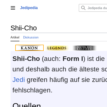
Zum
Inhalt
Jedipedia
Hauptmenü
springen
Shii-Cho
Artikel
Diskussion
Shii-Cho
(auch:
Form I
) ist di
und deshalb auch die älteste 
Jedi
greifen häufig auf sie zur
fehlschlagen.
Quellen