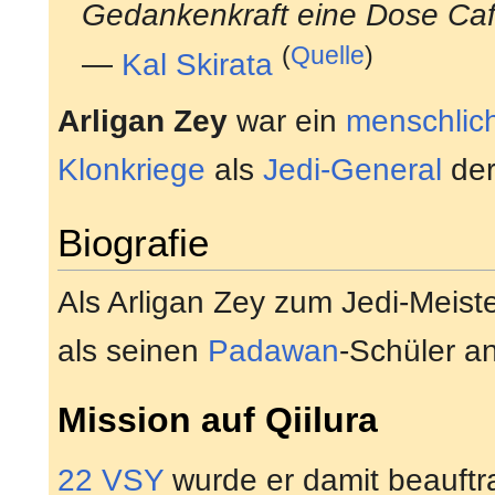
Gedankenkraft eine Dose Caf 
(
Quelle
)
—
Kal Skirata
Arligan Zey
war ein
menschlic
Klonkriege
als
Jedi-General
de
Biografie
Als Arligan Zey zum Jedi-Meis
als seinen
Padawan
-Schüler an
Mission auf Qiilura
22 VSY
wurde er damit beauftr