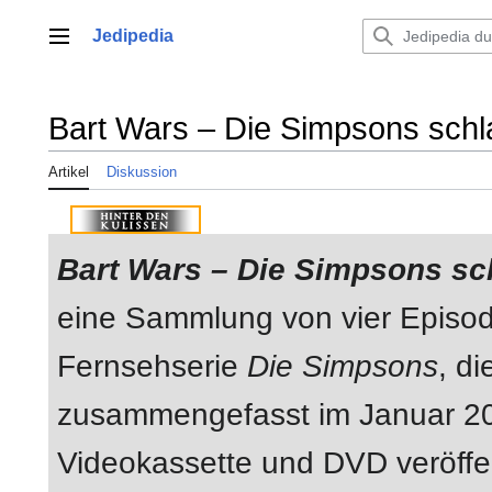
Zum
Inhalt
Jedipedia
Hauptmenü
springen
Bart Wars – Die Simpsons schl
Artikel
Diskussion
Bart Wars – Die Simpsons sc
eine Sammlung von vier Episo
Fernsehserie
Die Simpsons
, di
zusammengefasst im Januar 2
Videokassette und DVD veröffen