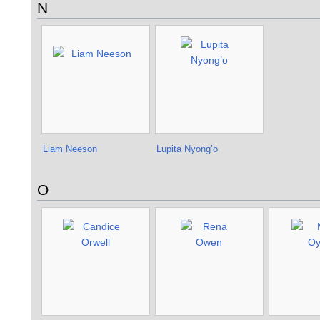
N
Liam Neeson
Lupita Nyong’o
O