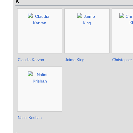
K
Claudia Karvan
Jaime King
Christopher
Nalini Krishan