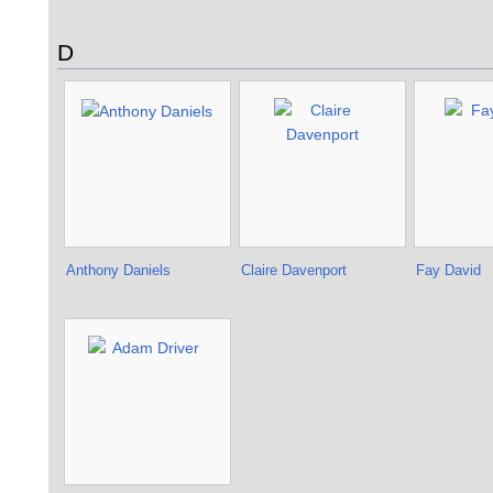
D
Anthony Daniels
Claire Davenport
Fay David