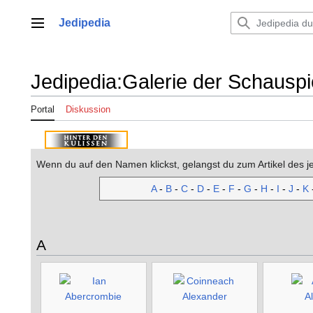
Zum
Inhalt
Jedipedia
Hauptmenü
springen
Jedipedia
:
Galerie der Schauspi
Portal
Diskussion
Wenn du auf den Namen klickst, gelangst du zum Artikel des j
A
-
B
-
C
-
D
-
E
-
F
-
G
-
H
-
I
-
J
-
K
A