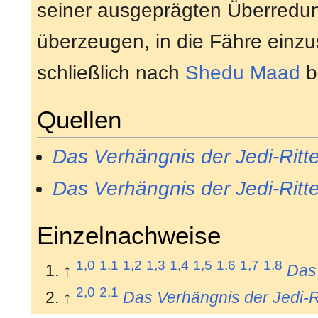
seiner ausgeprägten Überredu
überzeugen, in die Fähre einzu
schließlich nach
Shedu Maad
b
Quellen
Das Verhängnis der Jedi-Ritte
Das Verhängnis der Jedi-Ritte
Einzelnachweise
1,0
1,1
1,2
1,3
1,4
1,5
1,6
1,7
1,8
↑
Das 
2,0
2,1
↑
Das Verhängnis der Jedi-R