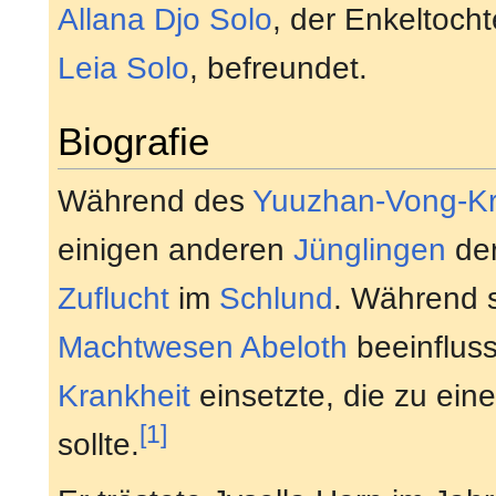
Allana Djo Solo
, der Enkeltoch
Leia Solo
, befreundet.
Biografie
Während des
Yuuzhan-Vong-Kr
einigen anderen
Jünglingen
der
Zuflucht
im
Schlund
. Während s
Machtwesen
Abeloth
beeinfluss
Krankheit
einsetzte, die zu ei
[1]
sollte.