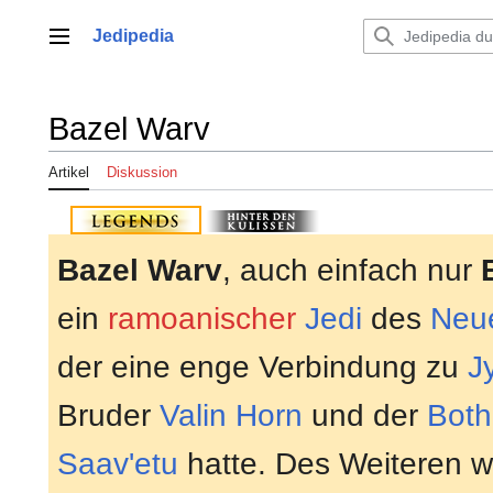
Zum
Inhalt
Jedipedia
Hauptmenü
springen
Bazel Warv
Artikel
Diskussion
Bazel Warv
, auch einfach nur
ein
ramoanischer
Jedi
des
Neu
der eine enge Verbindung zu
J
Bruder
Valin Horn
und der
Both
Saav'etu
hatte. Des Weiteren wa