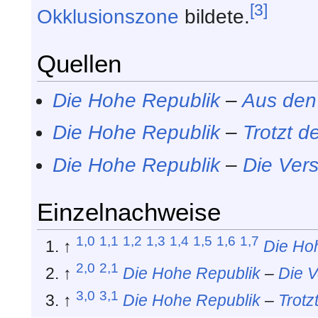
[3]
Okklusionszone
bildete.
Quellen
Die Hohe Republik
–
Aus den
Die Hohe Republik
–
Trotzt 
Die Hohe Republik
–
Die Ver
Einzelnachweise
1,0
1,1
1,2
1,3
1,4
1,5
1,6
1,7
↑
Die Ho
2,0
2,1
↑
Die Hohe Republik
–
Die 
3,0
3,1
↑
Die Hohe Republik
–
Trotz