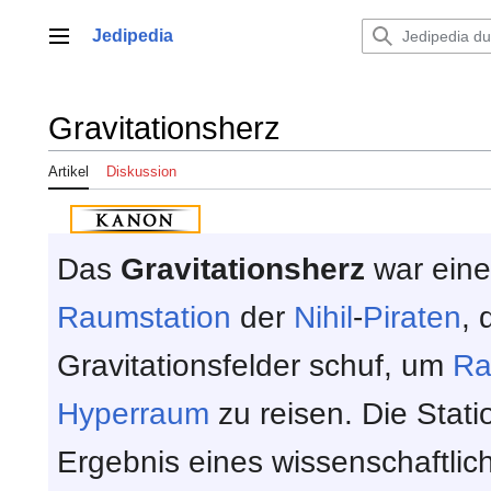
Zum
Inhalt
Jedipedia
Hauptmenü
springen
Gravitationsherz
Artikel
Diskussion
Das
Gravitationsherz
war eine
Raumstation
der
Nihil
-
Piraten
, 
Gravitationsfelder schuf, um
Ra
Hyperraum
zu reisen. Die Stati
Ergebnis eines wissenschaftlic