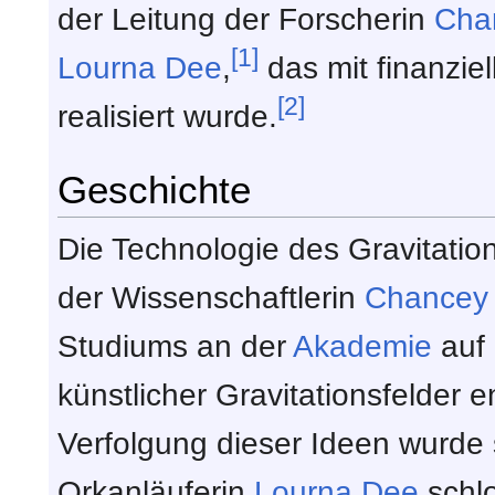
der Leitung der Forscherin
Cha
[1]
Lourna Dee
,
das mit finanzie
[2]
realisiert wurde.
Geschichte
Die Technologie des Gravitatio
der Wissenschaftlerin
Chancey 
Studiums an der
Akademie
auf
künstlicher Gravitationsfelder 
Verfolgung dieser Ideen wurde s
Orkanläuferin
Lourna Dee
schlo