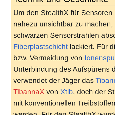
Um den StealthX für Sensoren
nahezu unsichtbar zu machen, is
schwarzen Sensorstrahlen abs
Fiberplastschicht
lackiert. Für 
bzw. Vermeidung von
Ionenspu
Unterbindung des Aufspürens d
verwendet der Jäger das
Tiban
TibannaX
von
Xtib
, doch der S
mit konventionellen Treibstoffe
werden. Für den StealthX wur