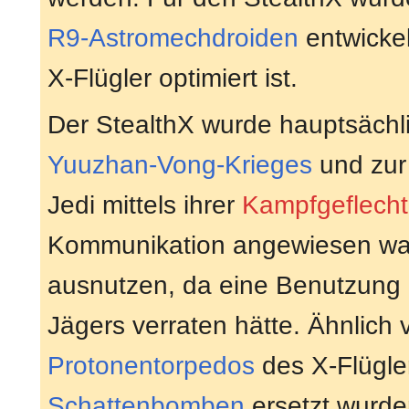
R9-Astromechdroiden
entwickel
X-Flügler optimiert ist.
Der StealthX wurde hauptsächl
Yuuzhan-Vong-Krieges
und zur
Jedi mittels ihrer
Kampfgeflecht
Kommunikation angewiesen ware
ausnutzen, da eine Benutzung d
Jägers verraten hätte. Ähnlich v
Protonentorpedos
des X-Flügler
Schattenbomben
ersetzt wurde