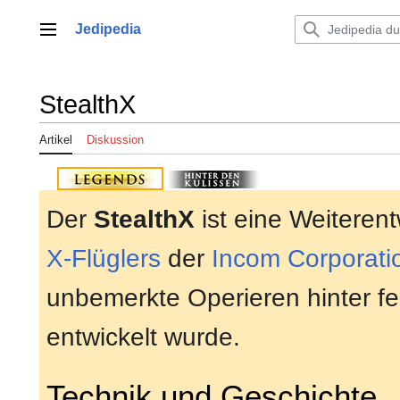
Zum
Inhalt
Jedipedia
Hauptmenü
springen
StealthX
Artikel
Diskussion
Der
StealthX
ist eine Weiteren
X-Flüglers
der
Incom Corporati
unbemerkte Operieren hinter fe
entwickelt wurde.
Technik und Geschichte