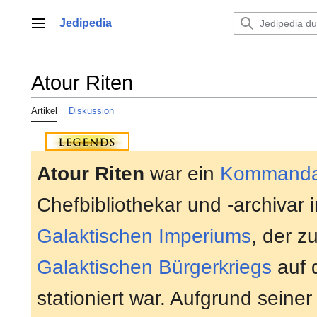
Zum
Inhalt
Jedipedia
Hauptmenü
springen
Atour Riten
Artikel
Diskussion
Atour Riten
war ein
Kommanda
Chefbibliothekar und -archivar 
Galaktischen Imperiums
, der z
Galaktischen Bürgerkriegs
auf
stationiert war. Aufgrund seiner