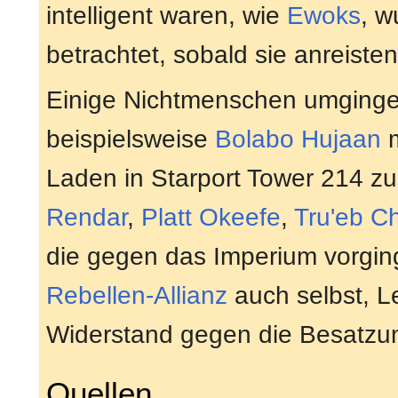
intelligent waren, wie
Ewoks
, w
betrachtet, sobald sie anreisten
Einige Nichtmenschen umginge
beispielsweise
Bolabo Hujaan
m
Laden in Starport Tower 214 z
Rendar
,
Platt Okeefe
,
Tru'eb C
die gegen das Imperium vorging
Rebellen-Allianz
auch selbst, Le
Widerstand gegen die Besatzun
Quellen