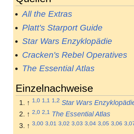
All the Extras
Platt's Starport Guide
Star Wars Enzyklopädie
Cracken's Rebel Operatives
The Essential Atlas
Einzelnachweise
1,0
1,1
1,2
↑
Star Wars Enzyklopädi
2,0
2,1
↑
The Essential Atlas
3,00
3,01
3,02
3,03
3,04
3,05
3,06
3,0
↑