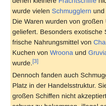
denen kleinere
Frachtschiffe
nic
wurde vielen
Schmugglern
und 
Die Waren wurden von großen U
geliefert. Besonders exotische
frische Nahrungsmittel von
Cha
Kuchen von
Wroona
und
Gruvi
[3]
wurde.
Dennoch fanden auch Schmuggle
Platz in der Handelsstruktur. 
großen Schiffen nicht akzeptier