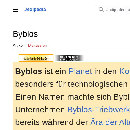
Zum
Inhalt
Jedipedia
Hauptmenü
springen
Byblos
Artikel
Diskussion
Byblos
ist ein
Planet
in den
Ko
besonders für technologischen F
Einen Namen machte sich Bybl
Unternehmen
Byblos-Triebwerk
bereits während der
Ära der Al