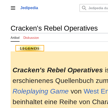
Zum
Inhalt
Jedipedia
Hauptmenü
springen
Cracken's Rebel Operatives
Artikel
Diskussion
Cracken's Rebel Operatives
i
erschienenes Quellenbuch zu
Roleplaying Game
von
West E
beinhaltet eine Reihe von Chara