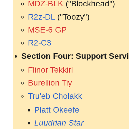
MDZ-BLK
("Blockhead")
R2z-DL
("Toozy")
MSE-6 GP
R2-C3
Section Four: Support Serv
Flinor Tekkirl
Burellion Tiy
Tru'eb Cholakk
Platt Okeefe
Luudrian Star