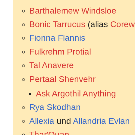
Barthalemew Windsloe
Bonic Tarrucus
(alias
Corew
Fionna Flannis
Fulkrehm Protial
Tal Anavere
Pertaal Shenvehr
Ask Argothil Anything
Rya Skodhan
Allexia
und
Allandria Evlan
Thar'Quan