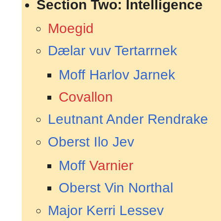
Section Two: Intelligence
Moegid
Dælar vuv Tertarrnek
Moff
Harlov Jarnek
Covallon
Leutnant
Ander Rendrake
Oberst
Ilo Jev
Moff
Varnier
Oberst
Vin Northal
Major
Kerri Lessev