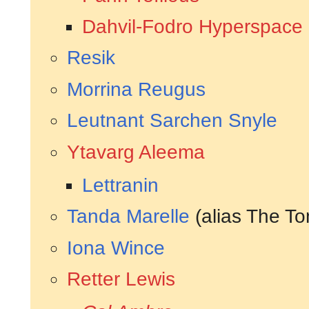
Dahvil-Fodro Hyperspac
Resik
Morrina Reugus
Leutnant
Sarchen Snyle
Ytavarg Aleema
Lettranin
Tanda Marelle
(alias The T
Iona Wince
Retter Lewis