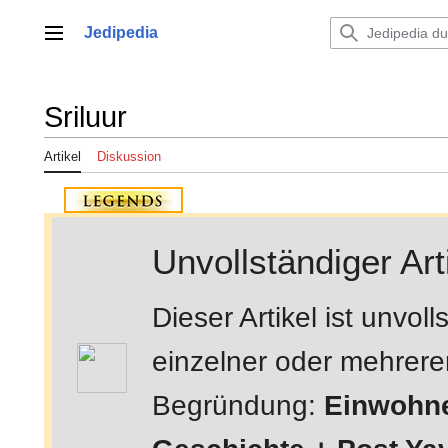
Zum
Inhalt
Jedipedia
Hauptmenü
springen
Sriluur
Artikel
Diskussion
Unvollständiger Art
Dieser Artikel ist unvo
einzelner oder mehrerer 
Begründung:
Einwohner