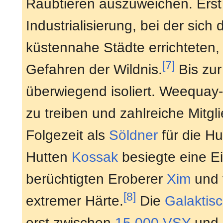
Raubtieren auszuweichen. Erst
Industrialisierung, bei der sic
küstennahe Städte errichteten, 
[7]
Gefahren der Wildnis.
Bis zu
überwiegend isoliert. Weequay
zu treiben und zahlreiche Mitgl
Folgezeit als
Söldner
für die Hu
Hutten
Kossak
besiegte eine E
berüchtigten Eroberer
Xim
und 
[8]
extremer Härte.
Die
Galaktis
erst zwischen
15.000 VSY
und