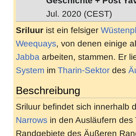
Geschichte + Post Yav
Jul. 2020 (CEST)
Sriluur
ist ein felsiger
Wüstenpl
Weequays
, von denen einige a
Jabba
arbeiten, stammen. Er li
System
im
Tharin-Sektor
des
Ä
Beschreibung
Sriluur befindet sich innerhalb 
Narrows
in den Ausläufern des 
Randgebiete des Äußeren Rand