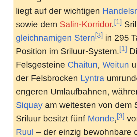
liegt auf der wichtigen
Handelsr
[1]
sowie dem
Salin-Korridor
.
Sri
[3]
gleichnamigen
Stern
in 295 T
[1]
Position im Sriluur-System.
Di
Felsgesteine
Chaitun
,
Weitun
u
der Felsbrocken
Lyntra
umrunde
engeren Umlaufbahnen, währen
Siquay
am weitesten von dem St
[3]
Sriluur besitzt fünf
Monde
,
vo
Ruul
– der einzig bewohnbare d