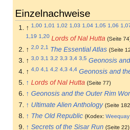
Einzelnachweise
1,00
1,01
1,02
1,03
1,04
1,05
1,06
1,0
↑
1,19
1,20
Lords of Nal Hutta
(Seite 74
2,0
2,1
↑
The Essential Atlas
(Seite 1
3,0
3,1
3,2
3,3
3,4
3,5
↑
Geonosis and
4,0
4,1
4,2
4,3
4,4
↑
Geonosis and th
↑
Lords of Nal Hutta
(Seite 77)
↑
Geonosis and the Outer Rim Wor
↑
Ultimate Alien Anthology
(Seite 182
↑
The Old Republic
(Kodex:
Weequay
↑
Secrets of the Sisar Run
(Seite 22)