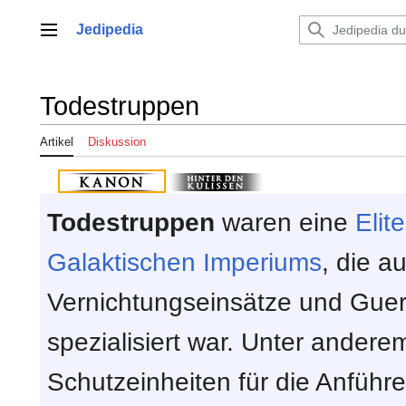
Zum
Inhalt
Jedipedia
Hauptmenü
springen
Todestruppen
Artikel
Diskussion
Todestruppen
waren eine
Elit
Galaktischen Imperiums
, die au
Vernichtungseinsätze und Gueri
spezialisiert war. Unter andere
Schutzeinheiten für die Anführ