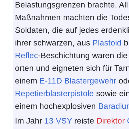
Belastungsgrenzen brachte. All
Maßnahmen machten die Todest
Soldaten, die auf jedes erdenk
ihrer schwarzen, aus
Plastoid
b
Reflec
-Beschichtung waren die
orten und eigneten sich für Tar
einem
E-11D Blastergewehr
ode
Repetierblasterpistole
sowie ei
einem hochexplosiven
Baradiu
Im Jahr
13 VSY
reiste
Direktor