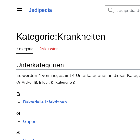
Zum
Inhalt
Jedipedia
Hauptmenü
springen
Kategorie
:
Krankheiten
Kategorie
Diskussion
Unterkategorien
Es werden 4 von insgesamt 4 Unterkategorien in dieser Katego
(
A
: Artikel,
B
: Bilder,
K
: Kategorien)
B
Bakterielle Infektionen
G
Grippe
S