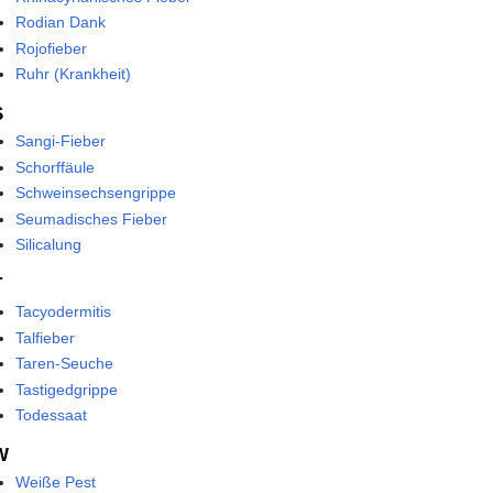
Rodian Dank
Rojofieber
Ruhr (Krankheit)
S
Sangi-Fieber
Schorffäule
Schweinsechsengrippe
Seumadisches Fieber
Silicalung
T
Tacyodermitis
Talfieber
Taren-Seuche
Tastigedgrippe
Todessaat
W
Weiße Pest