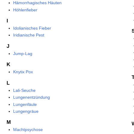
Hämorrhagisches Häuten
Höhlenfieber
I
Idolianisches Fieber
Iridianische Pest
J
Jump-Lag
K
Knytix Pox
L
Lali-Seuche
Lungenentzündung
Lungenfäule
Lungengräue
M
Machtpsychose