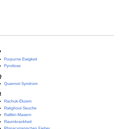
P
Purpurne Ewigkeit
Pyroliose
Q
Quannot-Syndrom
R
Rachuk-Ekzem
Rakghoul-Seuche
Ralltiiri-Masern
Raumkrankheit
Rhinacyrianisches Fieber