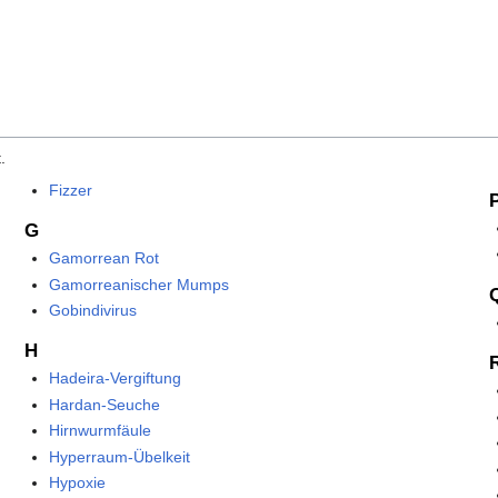
.
Fizzer
G
Gamorrean Rot
Gamorreanischer Mumps
Gobindivirus
H
Hadeira-Vergiftung
Hardan-Seuche
Hirnwurmfäule
Hyperraum-Übelkeit
Hypoxie