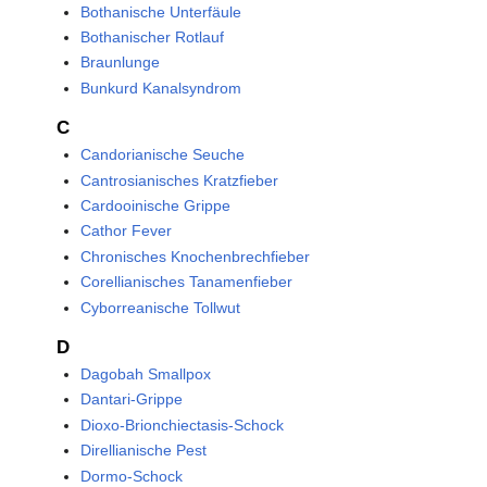
Bothanische Unterfäule
Bothanischer Rotlauf
Braunlunge
Bunkurd Kanalsyndrom
C
Candorianische Seuche
Cantrosianisches Kratzfieber
Cardooinische Grippe
Cathor Fever
Chronisches Knochenbrechfieber
Corellianisches Tanamenfieber
Cyborreanische Tollwut
D
Dagobah Smallpox
Dantari-Grippe
Dioxo-Brionchiectasis-Schock
Direllianische Pest
Dormo-Schock