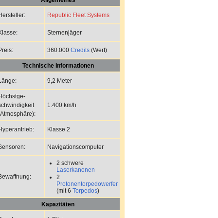
Republic Fleet Systems
Hersteller:
Sternenjäger
Klasse:
360.000
Credits
(Wert)
Preis:
Technische Informationen
9,2 Meter
Länge:
Höchstge-
1.400 km/h
schwindigkeit
(Atmosphäre):
Klasse 2
Hyperantrieb:
Navigationscomputer
Sensoren:
2 schwere
Laserkanonen
Bewaffnung:
2
Protonentorpedowerfer
(mit 6
Torpedos
)
Kapazitäten