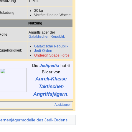
1 Pilot
Besatzung:
20 kg
Beladung:
Vorräte für eine Woche
Nutzung
Angriffsjäger der
Rolle:
Galaktischen Republik
Galaktische Republik
Zugehörigkeit:
Jedi-Orden
Onderon Space Force
Die
Jedipedia
hat 6
Bilder von
Aurek
-Klasse
Taktischen
Angriffsjägern
.
Ausklappen
ternenjägermodelle des Jedi-Ordens