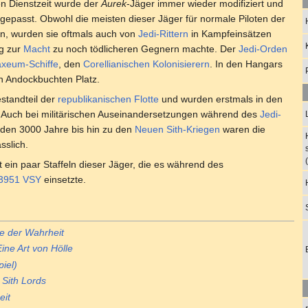
n Dienstzeit wurde der
Aurek
-Jäger immer wieder modifiziert und
gepasst. Obwohl die meisten dieser Jäger für normale Piloten der
en, wurden sie oftmals auch von
Jedi-Rittern
in Kampfeinsätzen
ng zur
Macht
zu noch tödlicheren Gegnern machte. Der
Jedi-Orden
axeum-Schiffe
, den
Corellianischen Kolonisierern
. In den Hangars
in Andockbuchten Platz.
estandteil der
republikanischen Flotte
und wurden erstmals in den
 Auch bei militärischen Auseinandersetzungen während des
Jedi-
nden 3000 Jahre bis hin zu den
Neuen Sith-Kriegen
waren die
sslich.
t ein paar Staffeln dieser Jäger, die es während des
3951 VSY
einsetzte.
e der Wahrheit
Eine Art von Hölle
piel)
 Sith Lords
eit