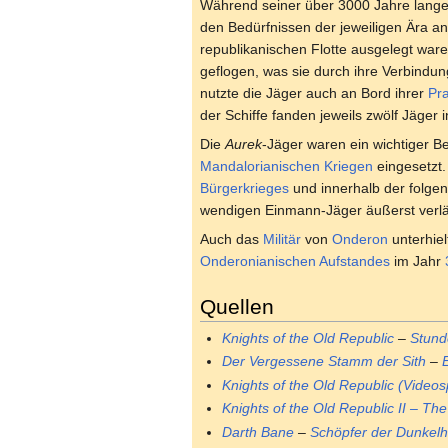
Während seiner über 3000 Jahre lange
den Bedürfnissen der jeweiligen Ära an
republikanischen Flotte ausgelegt war
geflogen, was sie durch ihre Verbindu
nutzte die Jäger auch an Bord ihrer
Pr
der Schiffe fanden jeweils zwölf Jäger 
Die
Aurek
-Jäger waren ein wichtiger B
Mandalorianischen Kriegen
eingesetzt.
Bürgerkrieges
und innerhalb der folge
wendigen Einmann-Jäger äußerst verlä
Auch das
Militär
von
Onderon
unterhiel
Onderonianischen Aufstandes
im Jahr
Quellen
Knights of the Old Republic
–
Stund
Der Vergessene Stamm der Sith
–
Knights of the Old Republic (Videos
Knights of the Old Republic II – The
Darth Bane
–
Schöpfer der Dunkelh