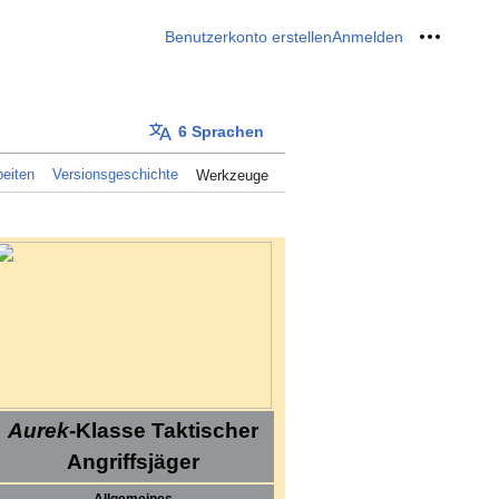
Benutzerkonto erstellen
Anmelden
Meine W
6 Sprachen
eiten
Versionsgeschichte
Werkzeuge
Aurek
-Klasse Taktischer
Angriffsjäger
Allgemeines