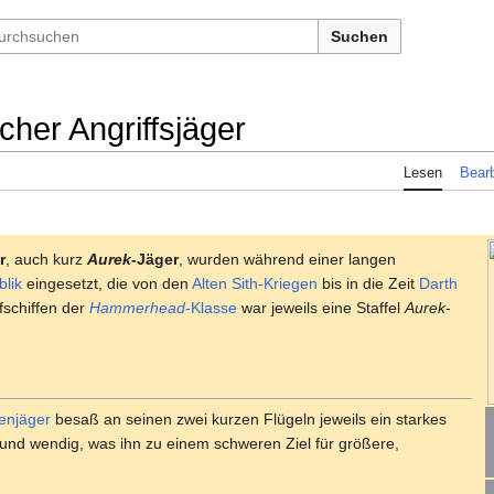
Suchen
cher Angriffsjäger
Lesen
Bearb
r
, auch kurz
Aurek
-Jäger
, wurden während einer langen
lik
eingesetzt, die von den
Alten Sith-Kriegen
bis in die Zeit
Darth
fschiffen der
Hammerhead
-Klasse
war jeweils eine Staffel
Aurek
-
enjäger
besaß an seinen zwei kurzen Flügeln jeweils ein starkes
l und wendig, was ihn zu einem schweren Ziel für größere,