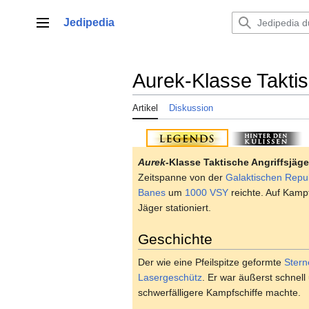
Zum
Inhalt
Jedipedia
Hauptmenü
springen
Aurek-Klasse Taktis
Artikel
Diskussion
Aurek
-Klasse Taktische Angriffsjäge
Zeitspanne von der
Galaktischen Repub
Banes
um
1000 VSY
reichte. Auf Kamp
Jäger stationiert.
Geschichte
Der wie eine Pfeilspitze geformte
Stern
Lasergeschütz
. Er war äußerst schnel
schwerfälligere Kampfschiffe machte.