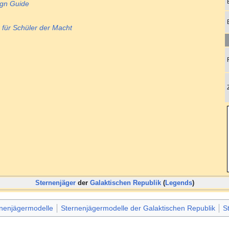
ign Guide
 für Schüler der Macht
Sternenjäger
der
Galaktischen Republik
(
Legends
)
nenjägermodelle
Sternenjägermodelle der Galaktischen Republik
S