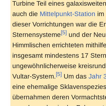
Turbine Teil eines galaxisweit
auch die
Mittelpunkt-Station
im
dieser Vorrichtungen war die E
[5]
Sternensysteme
und der Neu
Himmlischen errichteten mithilf
insgesamt mindestens 17 Ster
ungewöhnlicherweise kreisrund 
[5]
Vultar-System.
Um das
Jahr
eine ehemalige Sklavenspezies
übernahmen deren Vormachtstel