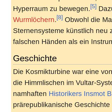
[5]
Hyperraum zu bewegen.
Dazu
[8]
Wurmlöchern
.
Obwohl die Mas
Sternensysteme künstlich neu z
falschen Händen als ein Instru
Geschichte
Die Kosmikturbine war eine von
die Himmlischen im Vultar-Syst
namhaften
Historikers
Insmot 
prärepublikanische Geschicht