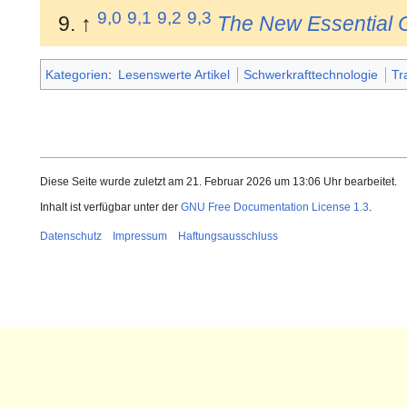
9,0
9,1
9,2
9,3
↑
The New Essential 
Kategorien
:
Lesenswerte Artikel
Schwerkrafttechnologie
Tr
Diese Seite wurde zuletzt am 21. Februar 2026 um 13:06 Uhr bearbeitet.
Inhalt ist verfügbar unter der
GNU Free Documentation License 1.3
.
Datenschutz
Impressum
Haftungsausschluss