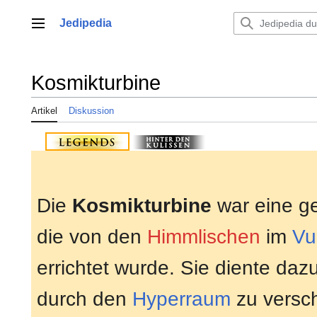
Zum
Inhalt
Jedipedia
Hauptmenü
springen
Kosmikturbine
Artikel
Diskussion
Die
Kosmikturbine
war eine g
die von den
Himmlischen
im
Vu
errichtet wurde. Sie diente da
durch den
Hyperraum
zu versc