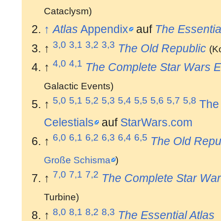
Cataclysm)
↑
Atlas
Appendix
auf
The Essentia
3,0
3,1
3,2
3,3
↑
The Old Republic
(K
4,0
4,1
↑
The Complete Star Wars E
Galactic Events)
5,0
5,1
5,2
5,3
5,4
5,5
5,6
5,7
5,8
↑
The 
Celestials
auf
StarWars.com
6,0
6,1
6,2
6,3
6,4
6,5
↑
The Old Repu
Große Schisma
)
7,0
7,1
7,2
↑
The Complete Star War
Turbine)
8,0
8,1
8,2
8,3
↑
The Essential Atlas