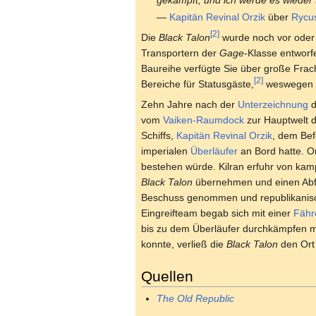
gekämpft, und ich werde es wieder 
—
Kapitän
Revinal Orzik
über
Rycus
[2]
Die
Black Talon
wurde noch vor ode
Transportern der
Gage
-Klasse entworf
Baureihe verfügte Sie über große Fr
[2]
Bereiche für Statusgäste,
weswegen Si
Zehn Jahre nach der
Unterzeichnung
d
vom
Vaiken-Raumdock
zur Hauptwelt 
Schiffs,
Kapitän
Revinal Orzik
, dem Be
imperialen
Überläufer
an Bord hatte. Or
bestehen würde. Kilran erfuhr von ka
Black Talon
übernehmen und einen Abf
Beschuss genommen und republikanisch
Eingreifteam begab sich mit einer
Fähr
bis zu dem Überläufer durchkämpfen mus
konnte, verließ die
Black Talon
den Ort
Quellen
The Old Republic