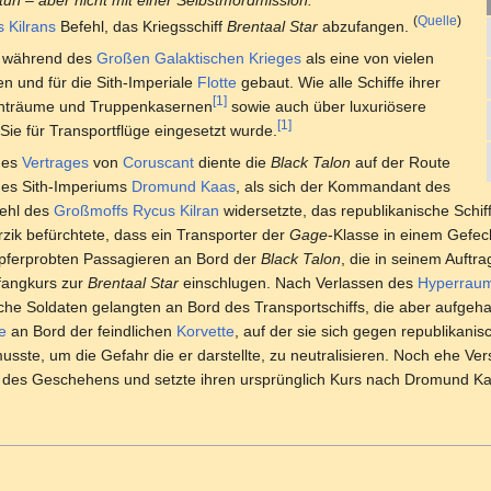
tun – aber nicht mit einer Selbstmordmission.“
(
Quelle
)
 Kilrans
Befehl, das Kriegsschiff
Brentaal Star
abzufangen.
r während des
Großen Galaktischen Krieges
als eine von vielen
en und für die Sith-Imperiale
Flotte
gebaut. Wie alle Schiffe ihrer
[1]
achträume und Truppenkasernen
sowie auch über luxuriösere
[1]
e für Transportflüge eingesetzt wurde.
es
Vertrages
von
Coruscant
diente die
Black Talon
auf der Route
des Sith-Imperiums
Dromund Kaas
, als sich der Kommandant des
fehl des
Großmoffs
Rycus Kilran
widersetzte, das republikanische Schif
zik befürchtete, dass ein Transporter der
Gage
-Klasse in einem Gefech
mpferprobten Passagieren an Bord der
Black Talon
, die in seinem Auft
angkurs zur
Brentaal Star
einschlugen. Nach Verlassen des
Hyperrau
e Soldaten gelangten an Bord des Transportschiffs, die aber aufgeha
e
an Bord der feindlichen
Korvette
, auf der sie sich gegen republikani
ste, um die Gefahr die er darstellte, zu neutralisieren. Noch ehe Ver
 des Geschehens und setzte ihren ursprünglich Kurs nach Dromund Kaa