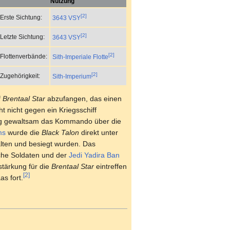
Nutzung
[2]
Erste Sichtung:
3643 VSY
[2]
Letzte Sichtung:
3643 VSY
[2]
Flottenverbände:
Sith-Imperiale Flotte
[2]
Zugehörigkeit:
Sith-Imperium
f
Brentaal Star
abzufangen, das einen
t nicht gegen ein Kriegsschiff
rag gewaltsam das Kommando über die
ms
wurde die
Black Talon
direkt unter
lten und besiegt wurden. Das
sche Soldaten und der
Jedi
Yadira Ban
stärkung für die
Brentaal Star
eintreffen
[2]
s fort.