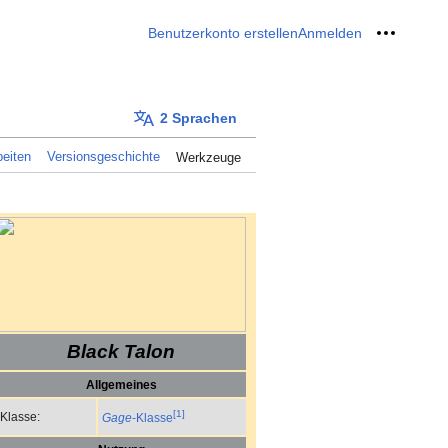
Benutzerkonto erstellen
Anmelden
Meine W
2 Sprachen
eiten
Versionsgeschichte
Werkzeuge
Black Talon
Allgemeines
[1]
Klasse:
Gage
-Klasse