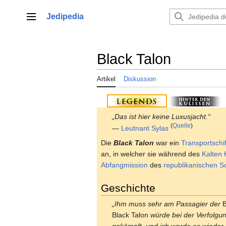
Zum
Inhalt
Jedipedia
Hauptmenü
springen
Black Talon
Artikel
Diskussion
„Das ist hier keine Luxusjacht.“
(
Quelle
)
—
Leutnant
Sylas
Die
Black Talon
war ein
Transportschif
an, in welcher sie während des
Kalten 
Abfangmission
des
republikanischen
Sc
Geschichte
„Ihm muss sehr am Passagier der
B
Black Talon
würde bei der Verfolgun