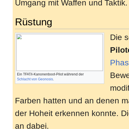
Umgang mit Waffen und Taktik.
Rüstung
Die 
Pilo
Phas
Bewe
Ein TFAT/i-Kanonenboot-Pilot während der
Schlacht von Geonosis
.
modif
Farben hatten und an denen m
der Hoheit erkennen konnte. D
an dabei.