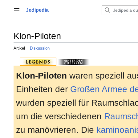
Zum
Inhalt
Jedipedia
Hauptmenü
springen
Klon-Piloten
Artikel
Diskussion
Klon-Piloten
waren speziell au
Einheiten der
Großen Armee de
wurden speziell für Raumschlac
um die verschiedenen
Raumsch
zu manövrieren. Die
kaminoani