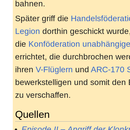
bahnen.
Später griff die
Handelsföderati
Legion
dorthin geschickt wurd
die
Konföderation unabhängig
errichtet, die durchbrochen we
ihren
V-Flüglern
und
ARC-170 S
bewerkstelligen und somit den
zu verschaffen.
Quellen
Episode II – Angriff der Klonk