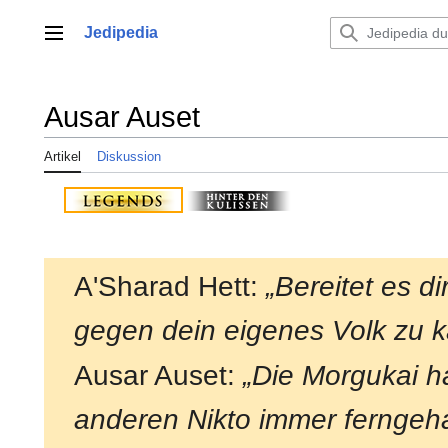
Zum
Inhalt
Jedipedia
Hauptmenü
springen
Ausar Auset
Artikel
Diskussion
A'Sharad Hett:
„Bereitet es d
gegen dein eigenes Volk zu 
Ausar Auset:
„Die Morgukai h
anderen Nikto immer ferngeha