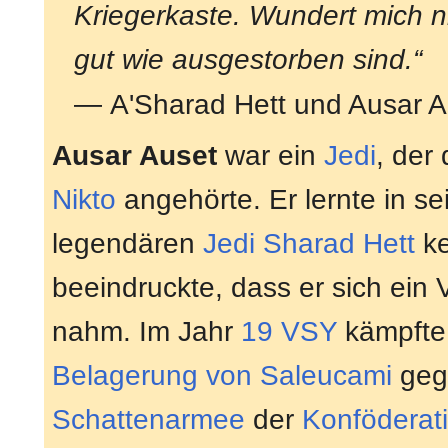
Kriegerkaste. Wundert mich ni
gut wie ausgestorben sind.“
— A'Sharad Hett und Ausar 
Ausar Auset
war ein
Jedi
, der
Nikto
angehörte. Er lernte in s
legendären
Jedi
Sharad Hett
ke
beeindruckte, dass er sich ein 
nahm. Im Jahr
19 VSY
kämpfte
Belagerung von Saleucami
geg
Schattenarmee
der
Konföderat