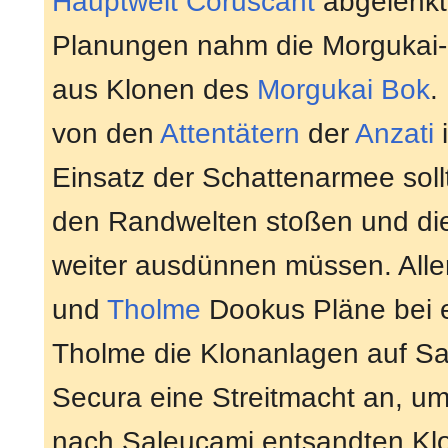
Hauptwelt
Coruscant
abgelenkt 
Planungen nahm die Morgukai-
aus Klonen des
Morgukai
Bok
.
von den
Attentätern
der
Anzati
Einsatz der Schattenarmee soll
den Randwelten stoßen und di
weiter ausdünnen müssen. Alle
und
Tholme
Dookus Pläne bei 
Tholme die Klonanlagen auf Sal
Secura eine Streitmacht an, um
nach Saleucami entsandten Kl