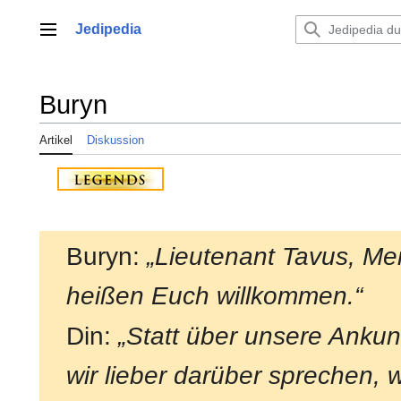
Zum
Inhalt
Jedipedia
Hauptmenü
springen
Buryn
Artikel
Diskussion
Buryn:
„Lieutenant Tavus, Mei
heißen Euch willkommen.“
Din:
„Statt über unsere Ankunf
wir lieber darüber sprechen, 