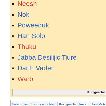
Neesh
Nok
Pqweeduk
Han Solo
Thuku
Jabba Desilijic Tiure
Darth Vader
Warb
Kurzgeschic
Kategorien
:
Kurzgeschichten
Kurzgeschichten von Tom Veit