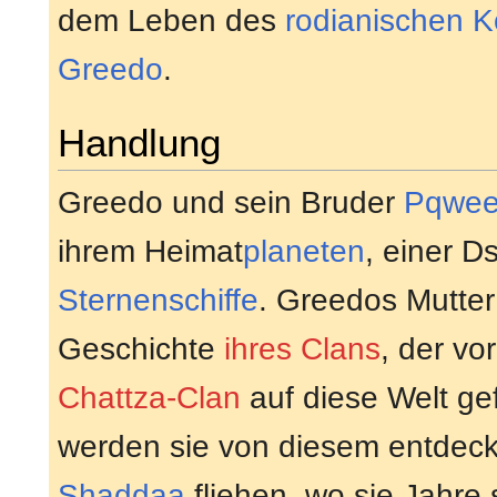
dem Leben des
rodianischen
K
Greedo
.
Handlung
Greedo und sein Bruder
Pqwee
ihrem Heimat
planeten
, einer D
Sternenschiffe
. Greedos Mutter
Geschichte
ihres Clans
, der vo
Chattza-Clan
auf diese Welt ge
werden sie von diesem entdec
Shaddaa
fliehen, wo sie Jahre